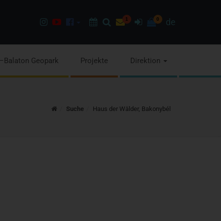
Instagram
Youtube
Facebook
Programok
Suchen
Newsletter
1
Anmelden
0
de
page
channel
pages
–Balaton Geopark
Projekte
Direktion
Home
Suche
Haus der Wälder, Bakonybél