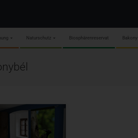
hung
Naturschutz
Biosphärenreservat
Bakony
onybél