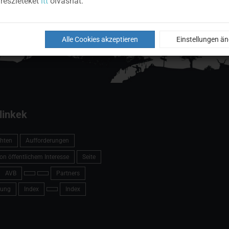
részleteket
itt
olvashat.
Alle Cookies akzeptieren
Einstellungen ä
linkek
hten
Aufforderungen
on öffentlichem Interesse
Seite
AVB
Partners
ung
Index
Index