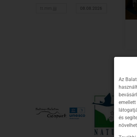
Az Balat
használh
bevásár
emellett
látogatj
és segít
növelhet