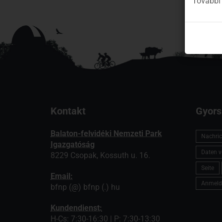
További 
Kontakt
Gyors
Balaton-felvidéki Nemzeti Park
Nachric
Igazgatóság
Daten v
8229 Csopak, Kossuth u. 16.
Seite
Email:
Anmeld
bfnp (@) bfnp (.) hu
Kundendienst:
H-Cs: 7:30-16:30 | P: 7:30-13:30