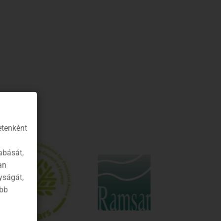
etenként
abását,
an
yságát,
ább