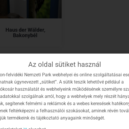
Haus der Wälder,
Bakonybél
Az oldal sütiket használ
on-felvidéki Nemzeti Park webhelyei és online szolgáltatásai es
atnak úgynevezett „sütiket”. A sütik teszik lehetővé például a
lókosár használatát és webhelyeink működésének személyre sz
 adatokkal szolgálnak arról, hogy a webhelyek mely részét hány
ák, segítenek felmérni a reklámok és a webes keresések hatékon
enek feltérképezni a felhasználói szokásokat, aminek révén tov
jük termékeink és tájékoztató anyagaink minőségét.