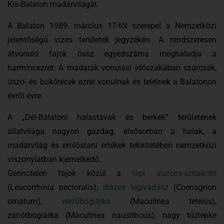
Kis-Balaton madárvilágát.
A Balaton 1989. március 17-től szerepel a Nemzetközi
jelentőségű vizes területek jegyzékén. A rendszeresen
átvonuló fajok össz egyedszáma meghaladja a
harmincezret.
A madarak vonulási időszakában szárcsák,
úszó- és bukórécék ezrei vonulnak és telelnek a Balatonon
évről évre.
A „Dél-Balatoni halastavak és berkek” területének
állatvilága nagyon gazdag, elsősorban a halak, a
madárvilág és emlőstani értékek tekintetében nemzetközi
viszonylatban kiemelkedő.
Gerinctelen fajok közül a
lápi álarcos-szitakötő
(Leucorrhinia pectoralis),
díszes légivadász
(Coenagrion
ornatum),
vérfűboglárka
(Maculinea teleius),
zanótboglárka (Maculinea nausithous), nagy tűzlepke