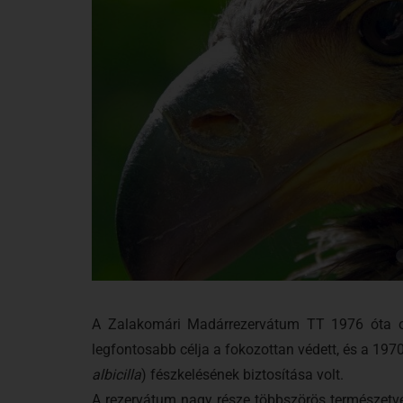
A Zalakomári Madárrezervátum TT 1976 óta ors
legfontosabb célja a fokozottan védett, és a 1970
albicilla
) fészkelésének biztosítása volt.
A rezervátum nagy része többszörös természetvé