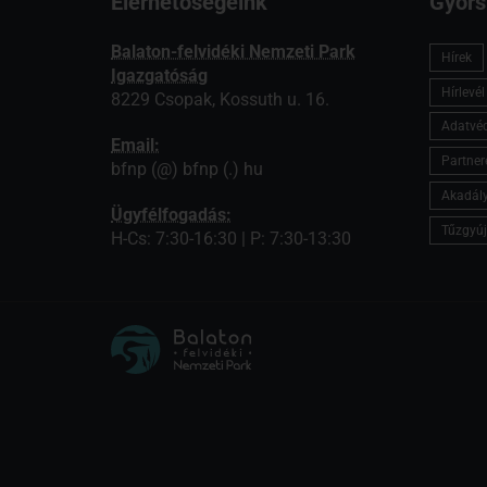
Elérhetőségeink
Gyors
Balaton-felvidéki Nemzeti Park
Hírek
Igazgatóság
Hírlevé
8229 Csopak, Kossuth u. 16.
Adatvé
Email:
Partner
bfnp (@) bfnp (.) hu
Akadály
Ügyfélfogadás:
Tűzgyúj
H-Cs: 7:30-16:30 | P: 7:30-13:30