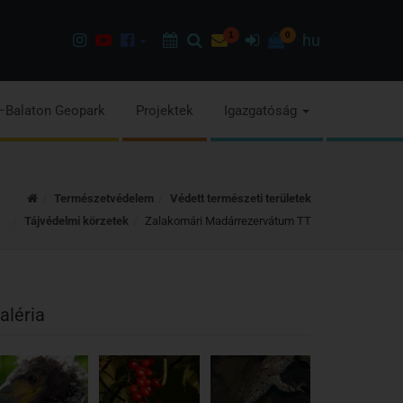
Instagram
Youtube
Facebook
Programok
Keresés
Hírlevél
1
Bejelentkezés
0
hu
oldalunk
csatorna
oldalaink
–Balaton Geopark
Projektek
Igazgatóság
Kezdőoldal
Természetvédelem
Védett természeti területek
Tájvédelmi körzetek
Zalakomári Madárrezervátum TT
aléria