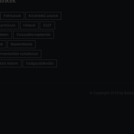
linkek
Felhívások
Közérdekű adatok
l archívum
Hírlevél
ÁSZF
delem
Visszaélés-bejelentés
ek
Bejelentkezés
mentesítési nyilatkozat
tási tilalom
Vadgazdálkodás
© Copyright 2019 by Balat