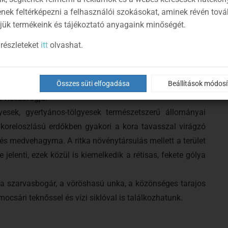
enek feltérképezni a felhasználói szokásokat, aminek révén tov
, éger-kőris láperdőt találunk, amelyek december és június
jük termékeink és tájékoztató anyagaink minőségét.
fák tövén helyenként gazdag páfránynövényzet díszlik,
t előfordul a szálkás pajzsika és a hölgypáfrány is. A
részleteket
itt
olvashat.
iliom virít, míg a szűken vett Csörnye-berek láperdő
nyzet alkotja.
 1994-ben létesített zsilip is segíti, amely az átfutó vizet
Összes süti elfogadása
Beállítások módos
 visszafogja.
esek, gyertyános-tölgyesek természetszerű állományai
 koreloszlású erdőkben gyakori a kora tavasszal virágzó
e és medvehagyma. A ritka növénytársulás mellett a terület
 jelenti, ezek közül is kiemelkedik a rétisas, fekete gólya
ok a szarvasbogár, a vöröshasú unka, a közönséges tarajos
ocsári teknőssel és vízi siklóval is találkozhatunk.