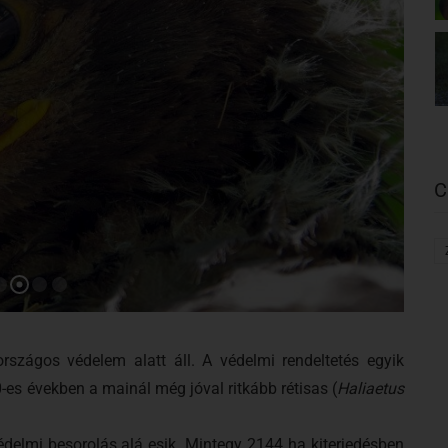
C
zágos védelem alatt áll. A védelmi rendeltetés egyik
-es években a mainál még jóval ritkább rétisas (
Haliaetus
delmi besorolás alá esik. Mintegy 2144 ha kiterjedésben