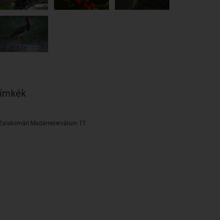
ímkék
Zalakomári Madárrezervátum TT