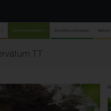
s
Természetvédelem
Bioszféra-rezervátum
Bakony
ervátum TT
G