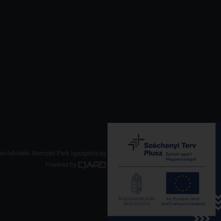
on-felvidéki Nemzeti Park Igazgatóság. Minden jog fenntartva.
Powered by
a product of