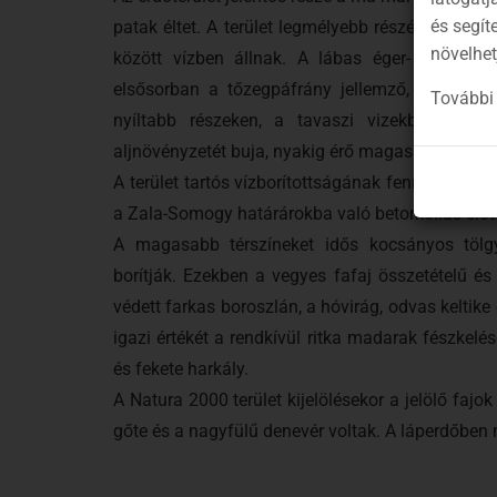
és segít
patak éltet. A terület legmélyebb részén égerest
növelhet
között vízben állnak. A lábas éger- és kőris
elsősorban a tőzegpáfrány jellemző, kísérőkén
További 
nyíltabb részeken, a tavaszi vizekben békal
aljnövényzetét buja, nyakig érő magassásos növé
A terület tartós vízborítottságának fenntartását az
a Zala-Somogy határárokba való betorkollás előtt
A magasabb térszíneket idős kocsányos tölgy
borítják. Ezekben a vegyes fafaj összetételű és
védett farkas boroszlán, a hóvirág, odvas keltik
igazi értékét a rendkívül ritka madarak fészkelése
és fekete harkály.
A Natura 2000 terület kijelölésekor a jelölő faj
gőte és a nagyfülű denevér voltak. A láperdőben m