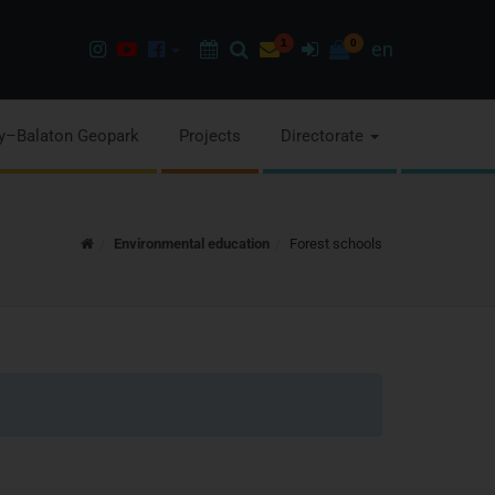
Instagram
Youtube
Facebook
Programok
Search
Newsletter
1
Sign
0
en
page
channel
pages
in
y–Balaton Geopark
Projects
Directorate
Home
Environmental education
Forest schools