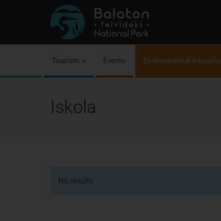
Tourism
Events
Environmental educati
Iskola
No results