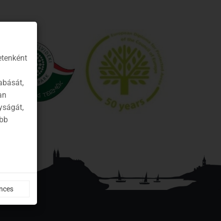
etenként
abását,
an
yságát,
ább
nces