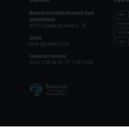
Balaton-felvidéki Nemzeti Park
News
Igazgatóság
Newslett
8229 Csopak, Kossuth u. 16.
Terms a
Email:
Login
bfnp (@) bfnp (.) hu
Customer service:
H-Cs: 7:30-16:30 | P: 7:30-13:30