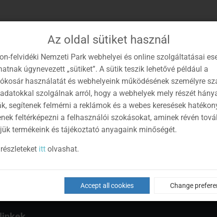
Az oldal sütiket használ
on-felvidéki Nemzeti Park webhelyei és online szolgáltatásai es
atnak úgynevezett „sütiket”. A sütik teszik lehetővé például a
lókosár használatát és webhelyeink működésének személyre sz
 adatokkal szolgálnak arról, hogy a webhelyek mely részét hány
ák, segítenek felmérni a reklámok és a webes keresések hatékon
enek feltérképezni a felhasználói szokásokat, aminek révén tov
jük termékeink és tájékoztató anyagaink minőségét.
részleteket
itt
olvashat.
Accept all cookies
Change prefere
linkek