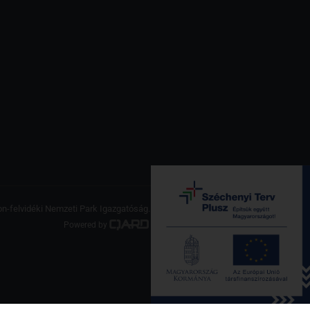
on-felvidéki Nemzeti Park Igazgatóság. Minden jog fenntartva.
Powered by
a product of