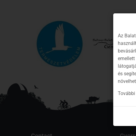
Az Balat
használh
bevásár
emellett
látogatj
és segít
növelhet
További 
Contact
Gyors