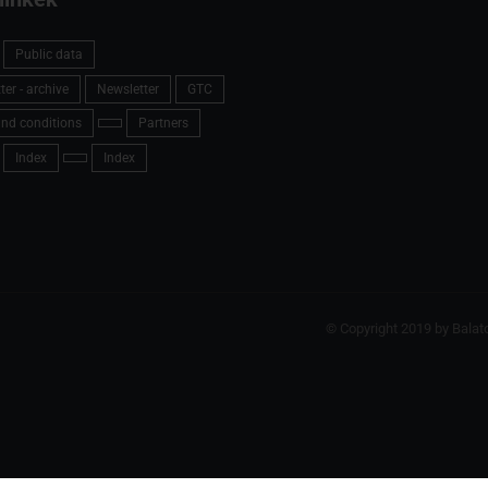
Public data
er - archive
Newsletter
GTC
nd conditions
Partners
Index
Index
© Copyright 2019 by Balat