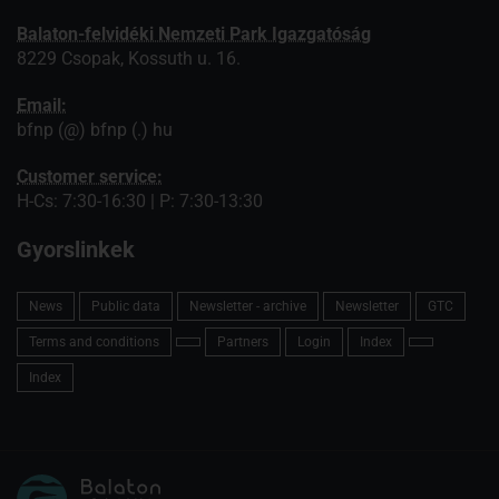
Balaton-felvidéki Nemzeti Park Igazgatóság
8229 Csopak, Kossuth u. 16.
Email:
bfnp (@) bfnp (.) hu
Customer service:
H-Cs: 7:30-16:30 | P: 7:30-13:30
Gyorslinkek
News
Public data
Newsletter - archive
Newsletter
GTC
Terms and conditions
Partners
Login
Index
Index