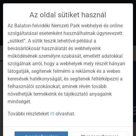
Az oldal sütiket használ
Az Balaton-felvidéki Nemzeti Park webhelyei és online
szolgáltatásai esetenként használhatnak úgynevezett
en
1
„sütiket”. A sütik teszik lehetővé például a
Instagram
Youtube
Facebook
Programok
Newsletter
bevásárlókosár használatát és webhelyeink
page
channel
pages
0
Sign
Toggle
Toggle
Kere
működésének személyre szabását, emellett adatokkal
in
navigation
cart
szolgálnak arról, hogy a webhelyek mely részét hányan
látogatják, segítenek felmérni a reklámok és a webes
keresések hatékonyságát, és segítenek feltérképezni a
felhasználói szokásokat, aminek révén tovább
növelhetjük termékeink és tájékoztató anyagaink
minőségét.
További részleteket
itt
olvashat.