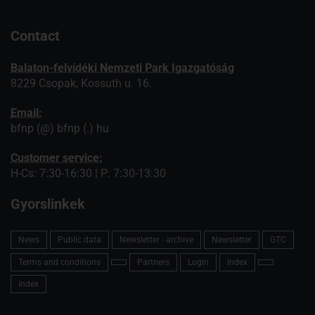
Contact
Balaton-felvidéki Nemzeti Park Igazgatóság
8229 Csopak, Kossuth u. 16.
Email:
bfnp (@) bfnp (.) hu
Customer service:
H-Cs: 7:30-16:30 | P: 7:30-13:30
Gyorslinkek
News
Public data
Newsletter - archive
Newsletter
GTC
Terms and conditions
Partners
Login
Index
Index