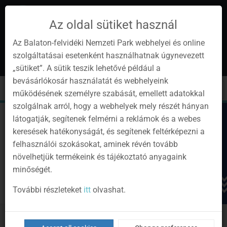
Az oldal sütiket használ
Az Balaton-felvidéki Nemzeti Park webhelyei és online
szolgáltatásai esetenként használhatnak úgynevezett
en
1
„sütiket”. A sütik teszik lehetővé például a
Instagram
Youtube
Facebook
Programok
Newsletter
bevásárlókosár használatát és webhelyeink
page
channel
pages
0
Sign
Toggle
Toggle
Kere
működésének személyre szabását, emellett adatokkal
in
navigation
cart
szolgálnak arról, hogy a webhelyek mely részét hányan
látogatják, segítenek felmérni a reklámok és a webes
keresések hatékonyságát, és segítenek feltérképezni a
felhasználói szokásokat, aminek révén tovább
növelhetjük termékeink és tájékoztató anyagaink
minőségét.
További részleteket
itt
olvashat.