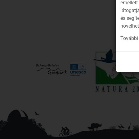
emellett
látogatj
és segít
növelhet
További 