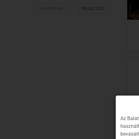
Az Balat
használh
bevásár