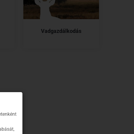
Vadgazdálkodás
etenként
abását,