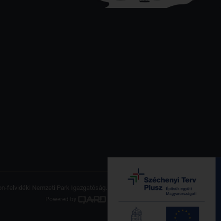
on-felvidéki Nemzeti Park Igazgatóság. Minden jog fenntartva.
Powered by
a product of