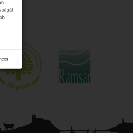
an
yságát,
ább
nces