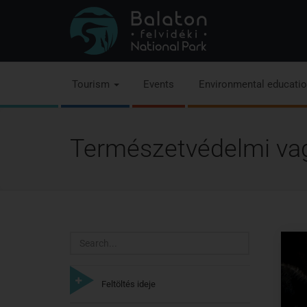
Tourism
Events
Environmental educati
Természetvédelmi va
Search
Feltöltés ideje