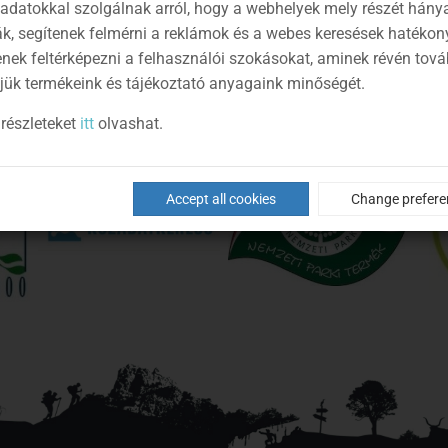
 adatokkal szolgálnak arról, hogy a webhelyek mely részét hány
ák, segítenek felmérni a reklámok és a webes keresések hatékon
enek feltérképezni a felhasználói szokásokat, aminek révén tov
jük termékeink és tájékoztató anyagaink minőségét.
részleteket
itt
olvashat.
Accept all cookies
Change prefere