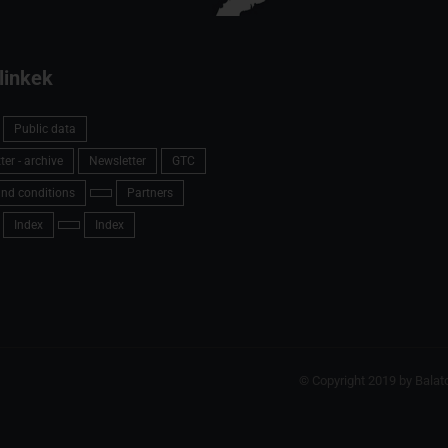
linkek
Public data
er - archive
Newsletter
GTC
nd conditions
Partners
Index
Index
© Copyright 2019 by Balat