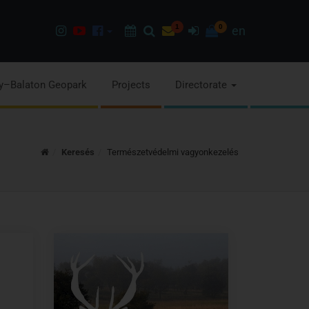
Instagram
Youtube
Facebook
Programok
Search
Newsletter
1
Sign
0
en
page
channel
pages
in
y–Balaton Geopark
Projects
Directorate
Home
Keresés
Természetvédelmi vagyonkezelés