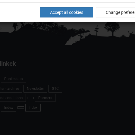
Accept all cookies
Change prefere
linkek
Public data
er - archive
Newsletter
GTC
nd conditions
Partners
Index
Index