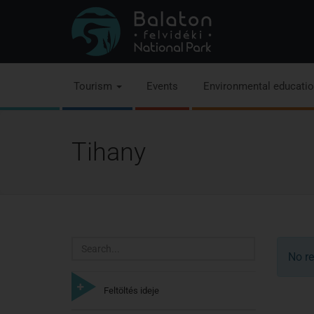
Tourism
Events
Environmental educati
Tihany
Search
No re
Feltöltés ideje