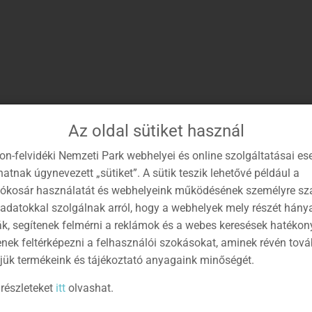
Az oldal sütiket használ
on-felvidéki Nemzeti Park webhelyei és online szolgáltatásai es
atnak úgynevezett „sütiket”. A sütik teszik lehetővé például a
lókosár használatát és webhelyeink működésének személyre sz
 adatokkal szolgálnak arról, hogy a webhelyek mely részét hány
ák, segítenek felmérni a reklámok és a webes keresések hatékon
enek feltérképezni a felhasználói szokásokat, aminek révén tov
jük termékeink és tájékoztató anyagaink minőségét.
részleteket
itt
olvashat.