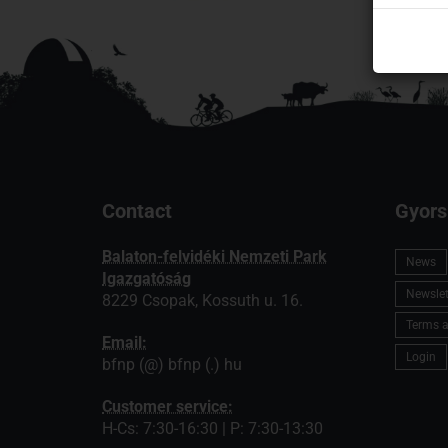
Contact
Gyors
Balaton-felvidéki Nemzeti Park
News
Igazgatóság
Newslett
8229 Csopak, Kossuth u. 16.
Terms a
Email:
Login
bfnp (@) bfnp (.) hu
Customer service:
H-Cs: 7:30-16:30 | P: 7:30-13:30