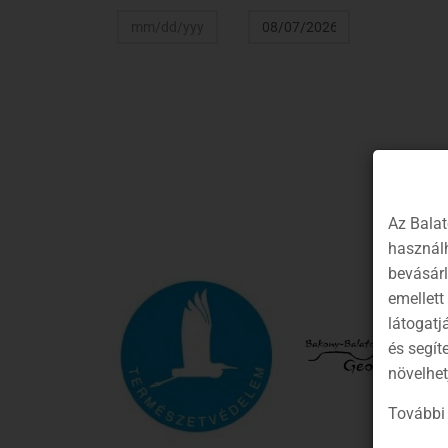
Az Balat
használh
bevásár
emellett
látogatj
és segít
növelhet
További 