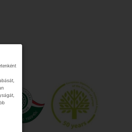
etenként
abását,
an
yságát,
ább