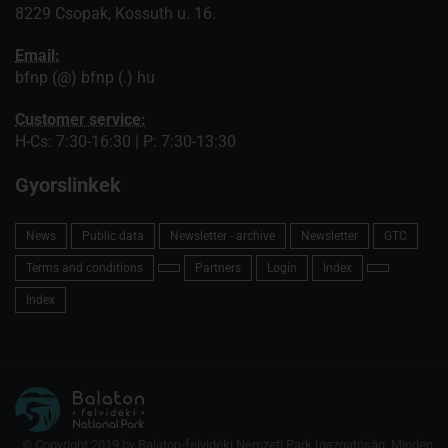
8229 Csopak, Kossuth u. 16.
Email:
bfnp (@) bfnp (.) hu
Customer service:
H-Cs: 7:30-16:30 | P: 7:30-13:30
Gyorslinkek
News
Public data
Newsletter - archive
Newsletter
GTC
Terms and conditions
Partners
Login
Index
Index
© Copyright 2019 by Balaton-felvidéki Nemzeti Park Igazgatóság. Minden