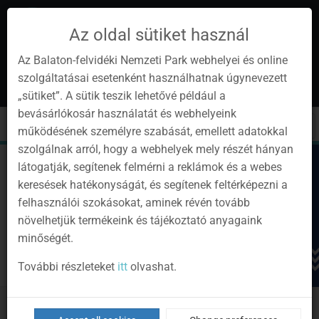
Az oldal sütiket használ
Az Balaton-felvidéki Nemzeti Park webhelyei és online
szolgáltatásai esetenként használhatnak úgynevezett
en
1
„sütiket”. A sütik teszik lehetővé például a
Instagram
Youtube
Facebook
Programok
Newsletter
bevásárlókosár használatát és webhelyeink
page
channel
pages
0
Sign
Toggle
Toggle
Kere
működésének személyre szabását, emellett adatokkal
in
navigation
cart
szolgálnak arról, hogy a webhelyek mely részét hányan
látogatják, segítenek felmérni a reklámok és a webes
keresések hatékonyságát, és segítenek feltérképezni a
felhasználói szokásokat, aminek révén tovább
növelhetjük termékeink és tájékoztató anyagaink
minőségét.
További részleteket
itt
olvashat.