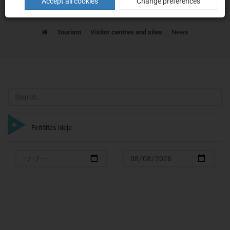
News
Accept all cookies
Change preferences
Home
Tourism
Visitor centres and sites
News
Search
Feltöltés ideje