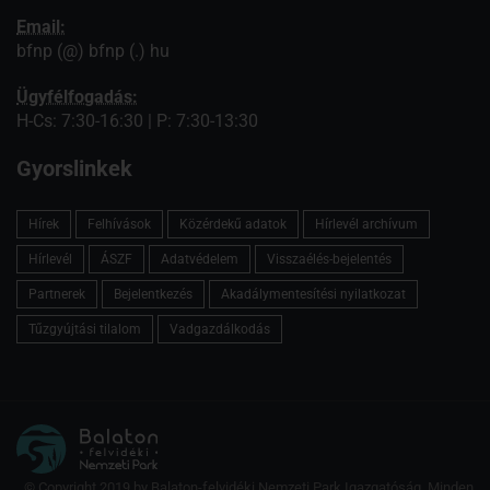
Email:
bfnp (@) bfnp (.) hu
Ügyfélfogadás:
H-Cs: 7:30-16:30 | P: 7:30-13:30
Gyorslinkek
Hírek
Felhívások
Közérdekű adatok
Hírlevél archívum
Hírlevél
ÁSZF
Adatvédelem
Visszaélés-bejelentés
Partnerek
Bejelentkezés
Akadálymentesítési nyilatkozat
Tűzgyújtási tilalom
Vadgazdálkodás
© Copyright 2019 by Balaton-felvidéki Nemzeti Park Igazgatóság. Minden