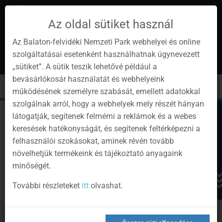
Az oldal sütiket használ
Az Balaton-felvidéki Nemzeti Park webhelyei és online
szolgáltatásai esetenként használhatnak úgynevezett
hu
1
„sütiket”. A sütik teszik lehetővé például a
Instagram
Youtube
Facebook
Programok
Hírlevél
bevásárlókosár használatát és webhelyeink
oldalunk
csatorna
oldalaink
0
Bejelentkezés
Toggle
Toggle
Kere
működésének személyre szabását, emellett adatokkal
navigation
cart
szolgálnak arról, hogy a webhelyek mely részét hányan
látogatják, segítenek felmérni a reklámok és a webes
keresések hatékonyságát, és segítenek feltérképezni a
felhasználói szokásokat, aminek révén tovább
növelhetjük termékeink és tájékoztató anyagaink
minőségét.
További részleteket
itt
olvashat.