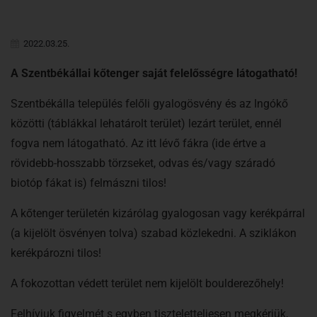
2022.03.25.
A Szentbékállai kőtenger saját felelősségre látogatható!
Szentbékálla település felőli gyalogösvény és az Ingókő
közötti (táblákkal lehatárolt terület) lezárt terület, ennél
fogva nem látogatható. Az itt lévő fákra (ide értve a
rövidebb-hosszabb törzseket, odvas és/vagy száradó
biotóp fákat is) felmászni tilos!
A kőtenger területén kizárólag gyalogosan vagy kerékpárral
(a kijelölt ösvényen tolva) szabad közlekedni. A sziklákon
kerékpározni tilos!
A fokozottan védett terület nem kijelölt boulderezőhely!
Felhívjuk figyelmét s egyben tiszteletteljesen megkérjük,