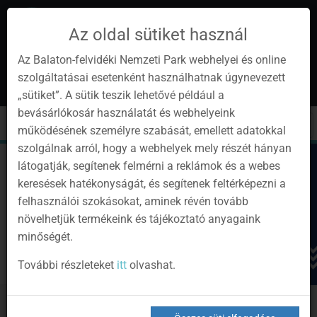
Az oldal sütiket használ
Az Balaton-felvidéki Nemzeti Park webhelyei és online
szolgáltatásai esetenként használhatnak úgynevezett
hu
1
„sütiket”. A sütik teszik lehetővé például a
Instagram
Youtube
Facebook
Programok
Hírlevél
bevásárlókosár használatát és webhelyeink
oldalunk
csatorna
oldalaink
0
Bejelentkezés
Toggle
Toggle
Kere
működésének személyre szabását, emellett adatokkal
navigation
cart
szolgálnak arról, hogy a webhelyek mely részét hányan
látogatják, segítenek felmérni a reklámok és a webes
keresések hatékonyságát, és segítenek feltérképezni a
felhasználói szokásokat, aminek révén tovább
növelhetjük termékeink és tájékoztató anyagaink
minőségét.
További részleteket
itt
olvashat.