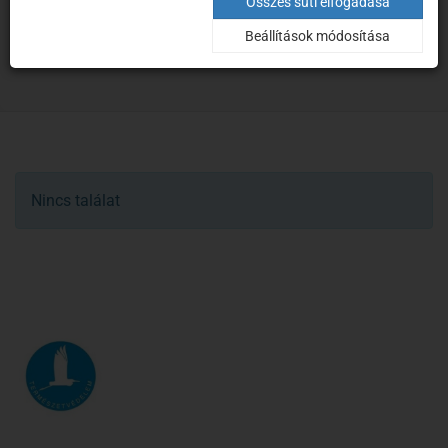
Hír
Összes süti elfogadása
Beállítások módosítása
Kezdőoldal
Hírek
Nincs találat