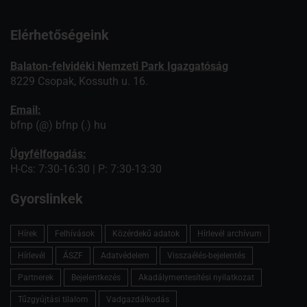
Elérhetőségeink
Balaton-felvidéki Nemzeti Park Igazgatóság
8229 Csopak, Kossuth u. 16.
Email:
bfnp (@) bfnp (.) hu
Ügyfélfogadás:
H-Cs: 7:30-16:30 | P: 7:30-13:30
Gyorslinkek
Hírek
Felhívások
Közérdekű adatok
Hírlevél archívum
Hírlevél
ÁSZF
Adatvédelem
Visszaélés-bejelentés
Partnerek
Bejelentkezés
Akadálymentesítési nyilatkozat
Tűzgyújtási tilalom
Vadgazdálkodás