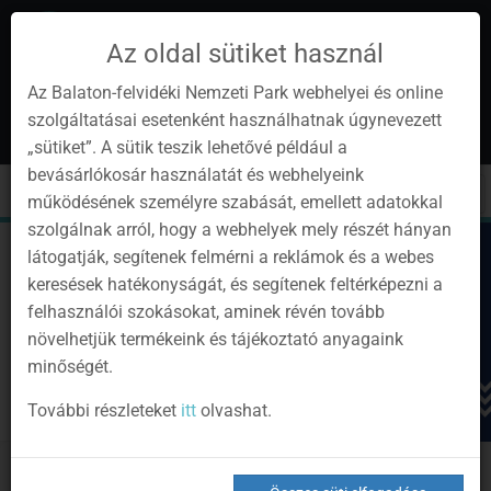
Az oldal sütiket használ
Az Balaton-felvidéki Nemzeti Park webhelyei és online
szolgáltatásai esetenként használhatnak úgynevezett
hu
1
„sütiket”. A sütik teszik lehetővé például a
Instagram
Youtube
Facebook
Programok
Hírlevél
bevásárlókosár használatát és webhelyeink
oldalunk
csatorna
oldalaink
0
Bejelentkezés
Toggle
Toggle
Kere
működésének személyre szabását, emellett adatokkal
navigation
cart
szolgálnak arról, hogy a webhelyek mely részét hányan
látogatják, segítenek felmérni a reklámok és a webes
keresések hatékonyságát, és segítenek feltérképezni a
felhasználói szokásokat, aminek révén tovább
növelhetjük termékeink és tájékoztató anyagaink
minőségét.
További részleteket
itt
olvashat.