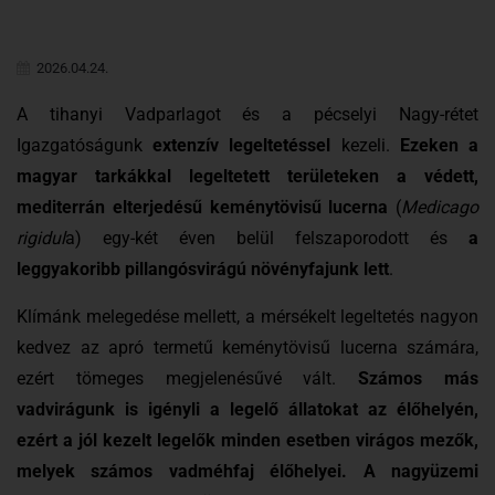
2026.04.24.
A tihanyi Vadparlagot és a pécselyi Nagy-rétet
Igazgatóságunk
extenzív legeltetéssel
kezeli.
Ezeken
a
magyar tarkákkal legeltetett területeken a védett,
mediterrán elterjedésű keménytövisű lucern
a
(
Medicago
rigidul
a) egy-két éven belül felszaporodott és
a
leggyakoribb pillangósvirágú növényfajunk lett
.
Klímánk melegedése mellett, a mérsékelt legeltetés nagyon
kedvez az apró termetű keménytövisű lucerna számára,
ezért tömeges megjelenésűvé vált.
Számos más
vadvirágunk is igényli a legelő állatokat az élőhelyén,
ezért a jól kezelt legelők minden esetben virágos mezők,
melyek számos vadméhfaj élőhelyei.
A nagyüzemi