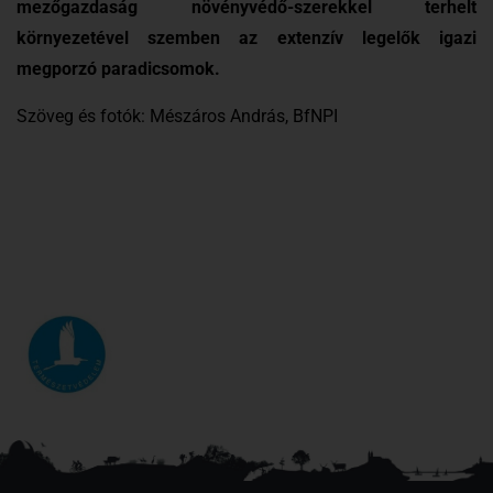
mezőgazdaság növényvédő-szerekkel terhelt
környezetével szemben az extenzív legelők igazi
megporzó paradicsomok.
Szöveg és fotók: Mészáros András, BfNPI