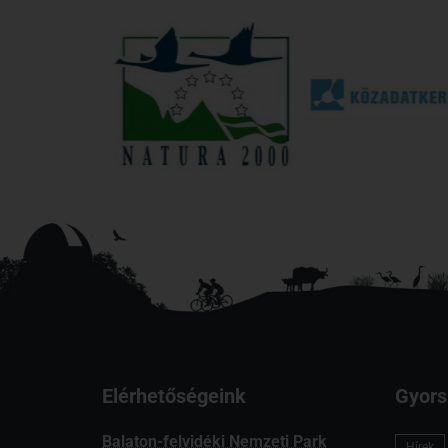
Elérhetőségeink
Gyors
Balaton-felvidéki Nemzeti Park
Hírek