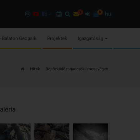
Instagram
Youtube
Facebook
Programok
Keresés
Hírlevél
1
Bejelentkezés
0
hu
oldalunk
csatorna
oldalaink
–Balaton Geopark
Projektek
Igazgatóság
Kezdőoldal
Hírek
Rejtőzködő ragadozók lencsevégen
aléria