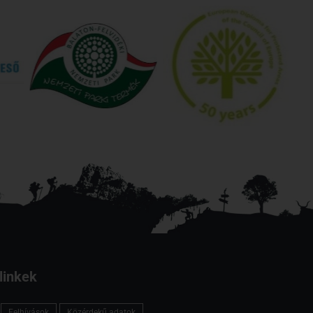
linkek
Felhívások
Közérdekű adatok