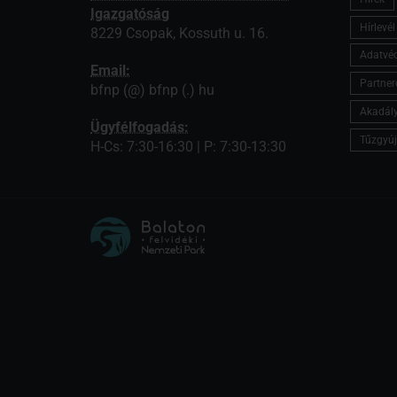
Igazgatóság
Hírlevé
8229 Csopak, Kossuth u. 16.
Adatvé
Email:
Partner
bfnp (@) bfnp (.) hu
Akadály
Ügyfélfogadás:
Tűzgyúj
H-Cs: 7:30-16:30 | P: 7:30-13:30