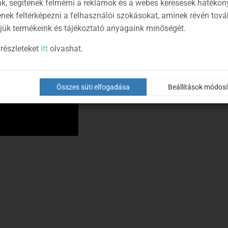
ák, segítenek felmérni a reklámok és a webes keresések hatékon
enek feltérképezni a felhasználói szokásokat, aminek révén tov
jük termékeink és tájékoztató anyagaink minőségét.
részleteket
itt
olvashat.
Összes süti elfogadása
Beállítások módos