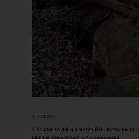
2025.04.07.
A Balaton-felvidéki Nemzeti Park Igazgatóság 
több helyszínéről kerül elő a vadmacska.