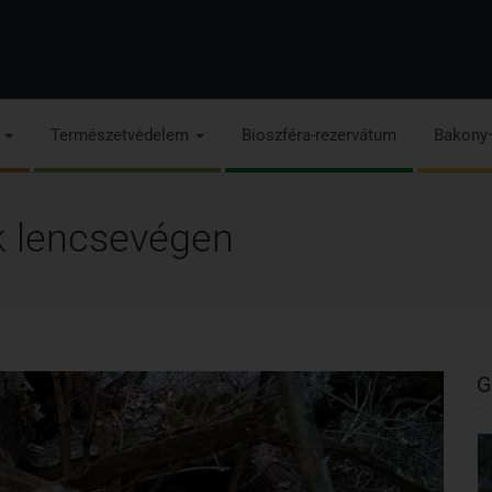
s
Természetvédelem
Bioszféra-rezervátum
Bakony
k lencsevégen
G