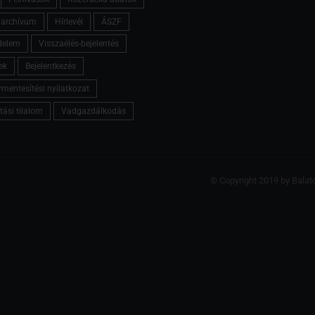
l archívum
Hírlevél
ÁSZF
delem
Visszaélés-bejelentés
ek
Bejelentkezés
mentesítési nyilatkozat
tási tilalom
Vadgazdálkodás
© Copyright 2019 by Balat