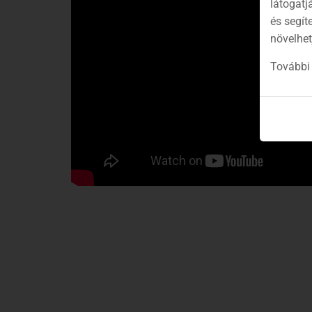
látogatj
és segít
növelhet
További 