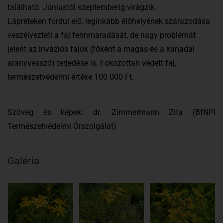
található. Júniustól szeptemberig virágzik.
Lápréteken fordul elő, leginkább élőhelyének szárazodása
veszélyezteti a faj fennmaradását, de nagy problémát
jelent az inváziós fajok (főként a magas és a kanadai
aranyvessző) terjedése is. Fokozottan védett faj,
természetvédelmi értéke 100 000 Ft.
Szöveg és képek: dr. Zimmermann Zita (BfNPI
Természetvédelmi Őrszolgálat)
Galéria