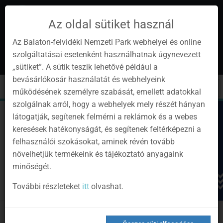
Az oldal sütiket használ
Az Balaton-felvidéki Nemzeti Park webhelyei és online
szolgáltatásai esetenként használhatnak úgynevezett
hu
1
„sütiket”. A sütik teszik lehetővé például a
Instagram
Youtube
Facebook
Programok
Hírlevél
bevásárlókosár használatát és webhelyeink
oldalunk
csatorna
oldalaink
0
Bejelentkezés
Toggle
Toggle
Kere
működésének személyre szabását, emellett adatokkal
navigation
cart
szolgálnak arról, hogy a webhelyek mely részét hányan
látogatják, segítenek felmérni a reklámok és a webes
keresések hatékonyságát, és segítenek feltérképezni a
felhasználói szokásokat, aminek révén tovább
növelhetjük termékeink és tájékoztató anyagaink
minőségét.
További részleteket
itt
olvashat.