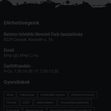
Elérhetőségeink
Balaton-felvidéki Nemzeti Park Igazgatóság
8229 Csopak, Kossuth u. 16.
Email:
bfnp (@) bfnp (.) hu
Ügyfélfogadás:
H-Cs: 7:30-16:30 | P: 7:30-13:30
Gyorslinkek
Hírek
Felhívások
Közérdekű adatok
Hírlevél archívum
Hírlevél
ÁSZF
Adatvédelem
Visszaélés-bejelentés
Partnerek
Bejelentkezés
Akadálymentesítési nyilatkozat