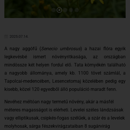
2025.07.14.
A nagy aggófű (
Senecio umbrosus
) a hazai flóra egyik
legkevésbé ismert növényritkasága, az országban
mindössze két helyen fordul elő. Tata környékén található
a nagyobb állománya, amely kb. 1100 tövet számlál, a
Tapolcai-medencében, Lesencetomaj közelében pedig egy
kisebb, közel 120 egyedből álló populáció maradt fenn.
Nevéhez méltóan nagy termetű növény, akár a másfél
méteres magasságot is elérheti. Levelei széles lándzsásak
vagy elliptikusak, csipkés-fogas szélűek, a szár és a levelek
molyhosak, sárga fészekvirágzataiban 8 sugárvirág