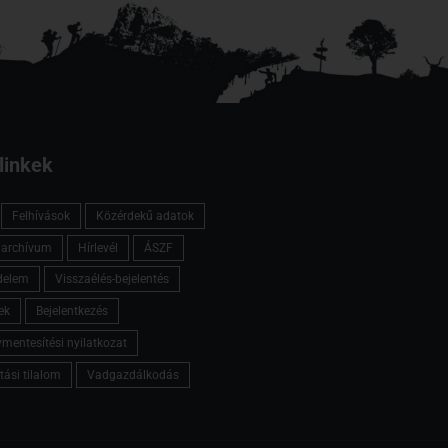
linkek
Felhívások
Közérdekű adatok
l archívum
Hírlevél
ÁSZF
delem
Visszaélés-bejelentés
ek
Bejelentkezés
mentesítési nyilatkozat
tási tilalom
Vadgazdálkodás