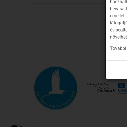
használh
bevásár
emellett
látogatj
és segít
növelhet
További 