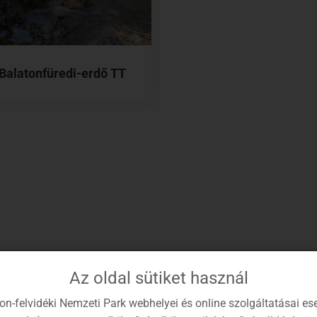
Balatonfüredi-erdő TT
Az oldal sütiket használ
on-felvidéki Nemzeti Park webhelyei és online szolgáltatásai es