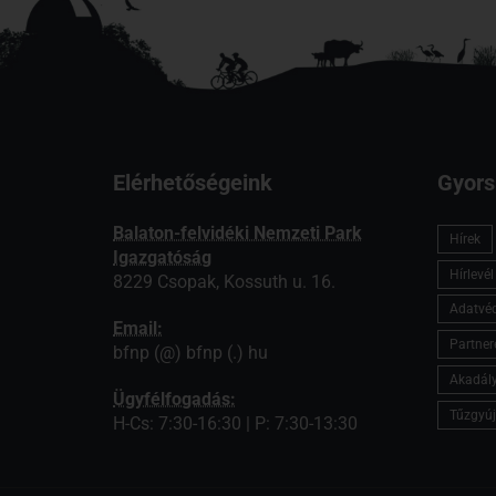
Elérhetőségeink
Gyors
Balaton-felvidéki Nemzeti Park
Hírek
Igazgatóság
Hírlevé
8229 Csopak, Kossuth u. 16.
Adatvé
Email:
Partner
bfnp (@) bfnp (.) hu
Akadály
Ügyfélfogadás:
Tűzgyúj
H-Cs: 7:30-16:30 | P: 7:30-13:30