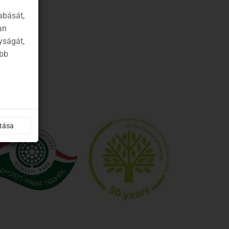
abását,
an
yságát,
ább
ítása