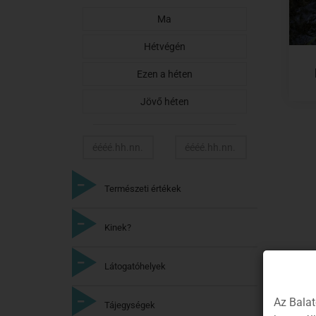
Ma
Hétvégén
Ezen a héten
Jövő héten
Természeti értékek
Kinek?
Látogatóhelyek
Az Balat
Tájegységek