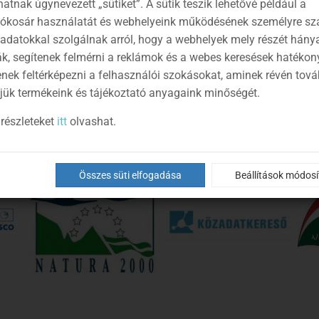
atnak úgynevezett „sütiket”. A sütik teszik lehetővé például a
lókosár használatát és webhelyeink működésének személyre sz
 adatokkal szolgálnak arról, hogy a webhelyek mely részét hány
ák, segítenek felmérni a reklámok és a webes keresések hatékon
enek feltérképezni a felhasználói szokásokat, aminek révén tov
jük termékeink és tájékoztató anyagaink minőségét.
részleteket
itt
olvashat.
Összes süti elfogadása
Beállítások módos