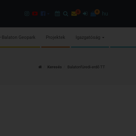
Instagram
Youtube
Facebook
Programok
Keresés
Hírlevél
1
Bejelentkezés
0
hu
oldalunk
csatorna
oldalaink
–Balaton Geopark
Projektek
Igazgatóság
Kezdőoldal
Keresés
Balatonfüredi-erdő TT