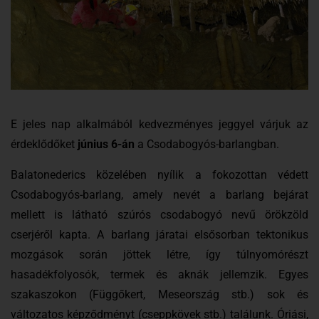
E jeles nap alkalmából kedvezményes jeggyel várjuk az
érdeklődőket
június 6-án
a Csodabogyós-barlangban.
Balatonederics közelében nyílik a fokozottan védett
Csodabogyós-barlang, amely nevét a barlang bejárat
mellett is látható szúrós csodabogyó nevű örökzöld
cserjéről kapta. A barlang járatai elsősorban tektonikus
mozgások során jöttek létre, így túlnyomórészt
hasadékfolyosók, termek és aknák jellemzik. Egyes
szakaszokon (Függőkert, Meseország stb.) sok és
változatos képződményt (cseppkövek stb.) találunk. Óriási,