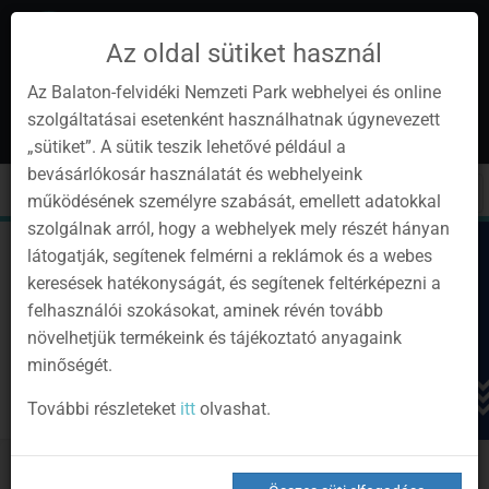
Az oldal sütiket használ
Az Balaton-felvidéki Nemzeti Park webhelyei és online
szolgáltatásai esetenként használhatnak úgynevezett
hu
1
„sütiket”. A sütik teszik lehetővé például a
Instagram
Youtube
Facebook
Programok
Hírlevél
bevásárlókosár használatát és webhelyeink
oldalunk
csatorna
oldalaink
0
Bejelentkezés
Toggle
Toggle
Kere
működésének személyre szabását, emellett adatokkal
navigation
cart
szolgálnak arról, hogy a webhelyek mely részét hányan
látogatják, segítenek felmérni a reklámok és a webes
keresések hatékonyságát, és segítenek feltérképezni a
felhasználói szokásokat, aminek révén tovább
növelhetjük termékeink és tájékoztató anyagaink
minőségét.
További részleteket
itt
olvashat.