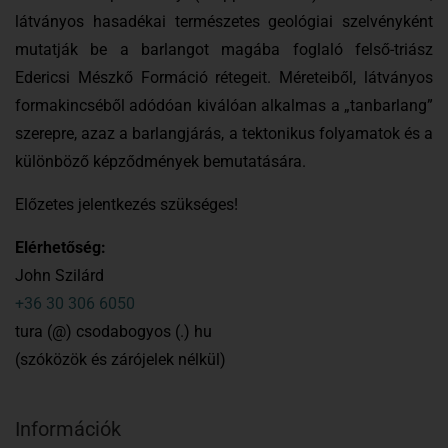
látványos hasadékai természetes geológiai szelvényként
mutatják be a barlangot magába foglaló felső-triász
Edericsi Mészkő Formáció rétegeit. Méreteiből, látványos
formakincséből adódóan kiválóan alkalmas a „tanbarlang”
szerepre, azaz a barlangjárás, a tektonikus folyamatok és a
különböző képződmények bemutatására.
Előzetes jelentkezés szükséges!
Elérhetőség:
John Szilárd
+36 30 306 6050
tura (@) csodabogyos (.) hu
(szóközök és zárójelek nélkül)
Információk