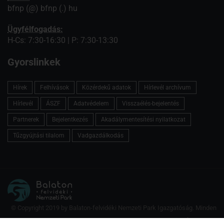
bfnp (@) bfnp (.) hu
Ügyfélfogadás:
H-Cs: 7:30-16:30 | P: 7:30-13:30
Gyorslinkek
Hírek
Felhívások
Közérdekű adatok
Hírlevél archívum
Hírlevél
ÁSZF
Adatvédelem
Visszaélés-bejelentés
Partnerek
Bejelentkezés
Akadálymentesítési nyilatkozat
Tűzgyújtási tilalom
Vadgazdálkodás
© Copyright 2019 by Balaton-felvidéki Nemzeti Park Igazgatóság. Minden
jog fenntartva.