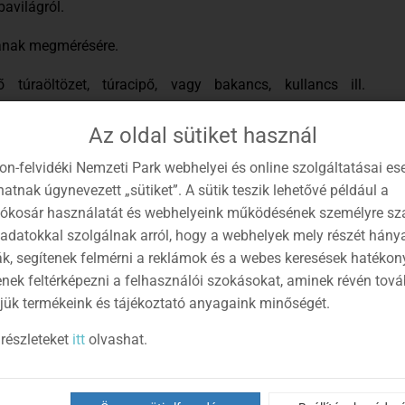
avilágról.
gának megmérésére.
ő túraöltözet, túracipő, vagy bakancs, kullancs ill.
Az oldal sütiket használ
2
on-felvidéki Nemzeti Park webhelyei és online szolgáltatásai es
atnak úgynevezett „sütiket”. A sütik teszik lehetővé például a
l! Jelentkezési határidő: a túrát megelőző napon 16:00
lókosár használatát és webhelyeink működésének személyre sz
 adatokkal szolgálnak arról, hogy a webhelyek mely részét hány
 telefonon.
ák, segítenek felmérni a reklámok és a webes keresések hatékon
enek feltérképezni a felhasználói szokásokat, aminek révén tov
ját felelősségére vesz részt!
jük termékeink és tájékoztató anyagaink minőségét.
részleteket
itt
olvashat.