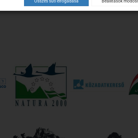
Összes süti elfogadása
Beállítások módos