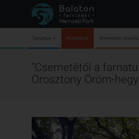
Turizmus
Programok
Környezeti nevelé
"Csemetétől a famatu
Orosztony Öröm-hegyi