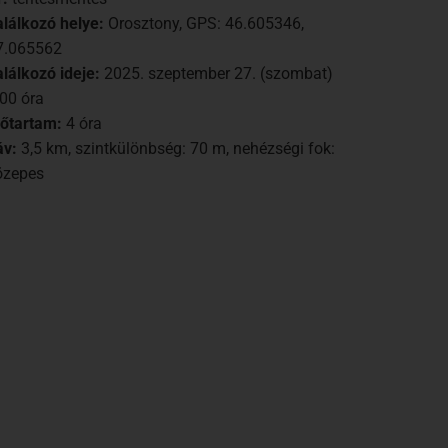
alálkozó helye:
Orosztony, GPS: 46.605346,
7.065562
alálkozó ideje:
2025. szeptember 27. (szombat)
.00 óra
dőtartam:
4 óra
áv:
3,5 km, szintkülönbség: 70 m, nehézségi fok:
özepes