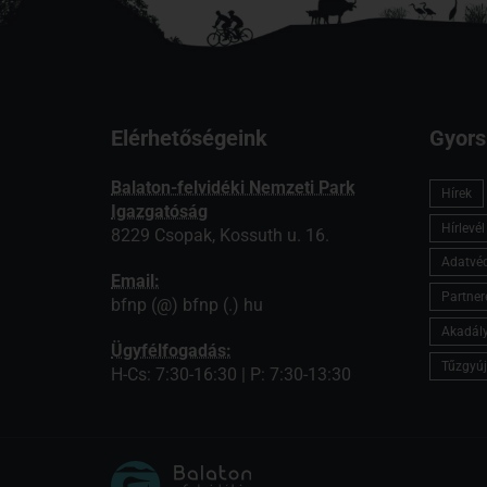
Elérhetőségeink
Gyors
Balaton-felvidéki Nemzeti Park
Hírek
Igazgatóság
Hírlevé
8229 Csopak, Kossuth u. 16.
Adatvé
Email:
Partner
bfnp (@) bfnp (.) hu
Akadály
Ügyfélfogadás:
Tűzgyúj
H-Cs: 7:30-16:30 | P: 7:30-13:30