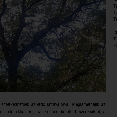
T
1
T
9
I
T
k
ismerkedhetnek az erdő látnivalóival. Megismerhetik az
l, életciklusairól, az erdőben betöltött szerepükről, a