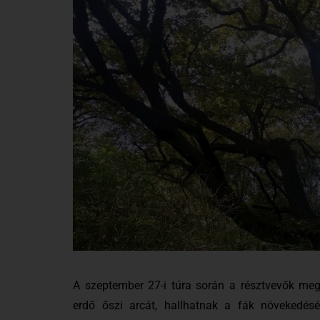
A
szeptember 27-i túra során a résztvevők meg
erdő őszi arcát, hallhatnak a fák növekedésérő