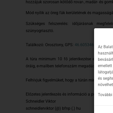
hozzájuk szorosan kötődő rovar-, madár- és gomb
Mód nyílik az öreg fák kerületének és magassá
Szükséges felszerelés: időjárásnak megfelel
szúnyogriasztó.
Találkozó: Orosztony, GPS:
46.605346, 17.06556
Az Balat
használh
A túra minimum 10 fő jelentkezése esetén indu
bevásár
emellett
óráig, e-mailben telefonszám megadásával, vagy
látogatj
és segít
Felhívjuk figyelmüket, hogy a túrán mindenki a sa
növelhet
Előzetes jelentkezés és információ a programról:
További 
Schneidler Viktor
schneidlerviktor (@) bfnp (.) hu