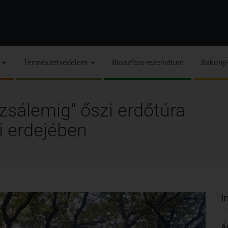
s
Természetvédelem
Bioszféra-rezervátum
Bakony
zsálemig" őszi erdőtúra
 erdejében
I
Á