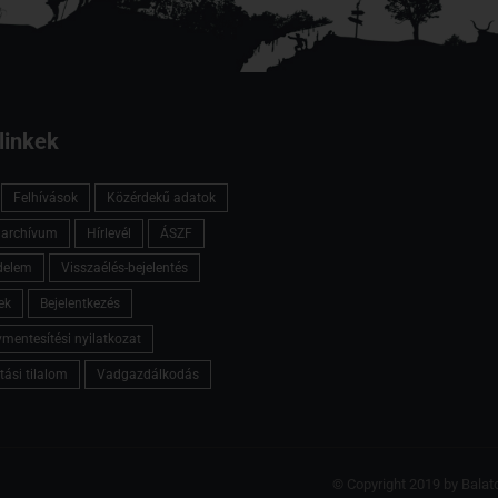
linkek
Felhívások
Közérdekű adatok
l archívum
Hírlevél
ÁSZF
delem
Visszaélés-bejelentés
ek
Bejelentkezés
mentesítési nyilatkozat
tási tilalom
Vadgazdálkodás
© Copyright 2019 by Balat