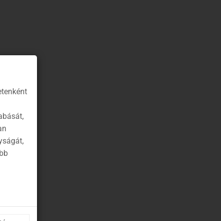
etenként
abását,
an
yságát,
ább