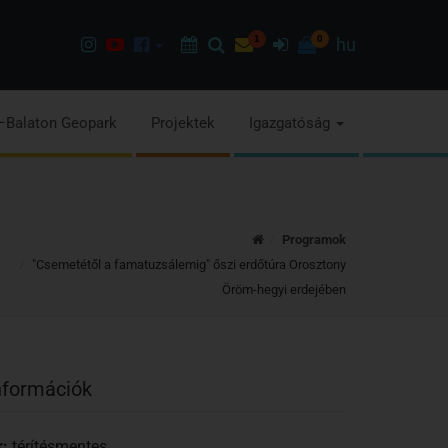
Instagram
Youtube
Facebook
Programok
Keresés
Hírlevél
1
Bejelentkezés
0
hu
oldalunk
csatorna
oldalaink
–Balaton Geopark
Projektek
Igazgatóság
Kezdőoldal
Programok
"Csemetétől a famatuzsálemig" őszi erdőtúra Orosztony
Öröm-hegyi erdejében
nformációk
r:
térítésmentes