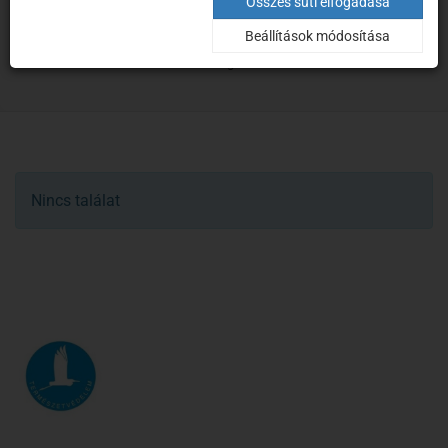
Program
Összes süti elfogadása
Beállítások módosítása
Kezdőoldal
Programok
Nincs találat