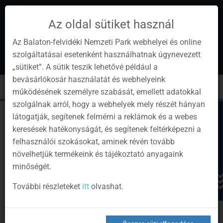
Az oldal sütiket használ
Az Balaton-felvidéki Nemzeti Park webhelyei és online
szolgáltatásai esetenként használhatnak úgynevezett
hu
1
„sütiket”. A sütik teszik lehetővé például a
Instagram
Youtube
Facebook
Programok
Hírlevél
bevásárlókosár használatát és webhelyeink
oldalunk
csatorna
oldalaink
0
Bejelentkezés
Toggle
Toggle
Kere
működésének személyre szabását, emellett adatokkal
navigation
cart
szolgálnak arról, hogy a webhelyek mely részét hányan
látogatják, segítenek felmérni a reklámok és a webes
keresések hatékonyságát, és segítenek feltérképezni a
felhasználói szokásokat, aminek révén tovább
növelhetjük termékeink és tájékoztató anyagaink
minőségét.
További részleteket
itt
olvashat.