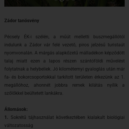
Zádor tanösvény
Pécsely ÉK-i szélén, a műút melletti buszmegállótól
indulunk a Zádor vár felé vezető, piros jelzésű turistaút
nyomvonalán. A márgás alapkőzetű málladékon képződött
talaj miatt ezen a lapos részen szántóföldi művelést
folytatnak a helybeliek. Jó kilométernyi gyaloglás után már
fa- és bokorcsoportokkal tarkított területen érkezünk az 1.
megállóhoz, ahonnét jobbra remek kilátás nyílik a
szőlőkkel beültetett lankákra.
Állomások:
1.
Sokrétű tájhasználat következtében kialakult biológiai
változatosság