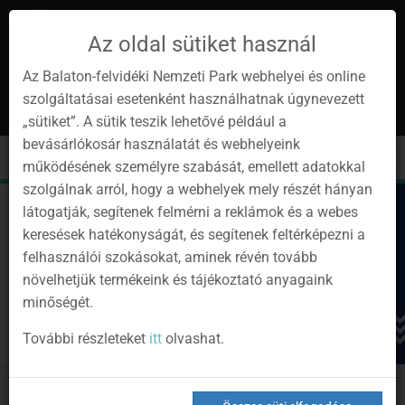
Az oldal sütiket használ
Az Balaton-felvidéki Nemzeti Park webhelyei és online
szolgáltatásai esetenként használhatnak úgynevezett
hu
1
„sütiket”. A sütik teszik lehetővé például a
Instagram
Youtube
Facebook
Programok
Hírlevél
bevásárlókosár használatát és webhelyeink
oldalunk
csatorna
oldalaink
0
Bejelentkezés
Toggle
Toggle
Kere
működésének személyre szabását, emellett adatokkal
navigation
cart
szolgálnak arról, hogy a webhelyek mely részét hányan
látogatják, segítenek felmérni a reklámok és a webes
keresések hatékonyságát, és segítenek feltérképezni a
felhasználói szokásokat, aminek révén tovább
növelhetjük termékeink és tájékoztató anyagaink
minőségét.
További részleteket
itt
olvashat.