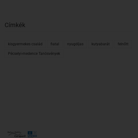
Címkék
kisgyermekes család
fiatal
nyugdíjas
kutyabarát
felnőtt
Pécselyi-medence Tanösvények