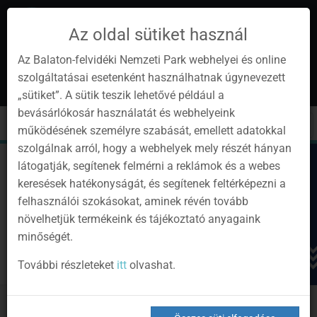
Az oldal sütiket használ
Az Balaton-felvidéki Nemzeti Park webhelyei és online
szolgáltatásai esetenként használhatnak úgynevezett
hu
1
„sütiket”. A sütik teszik lehetővé például a
Instagram
Youtube
Facebook
Programok
Hírlevél
bevásárlókosár használatát és webhelyeink
oldalunk
csatorna
oldalaink
0
Bejelentkezés
Toggle
Toggle
Kere
működésének személyre szabását, emellett adatokkal
navigation
cart
szolgálnak arról, hogy a webhelyek mely részét hányan
látogatják, segítenek felmérni a reklámok és a webes
keresések hatékonyságát, és segítenek feltérképezni a
felhasználói szokásokat, aminek révén tovább
növelhetjük termékeink és tájékoztató anyagaink
minőségét.
További részleteket
itt
olvashat.