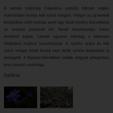
A nemes májvirág (
Hepatica nobilis
) február végén,
márciusban bontja kék színű virágait. Virágai az új levelek
kifejlődése előtt nyílnak, ezért úgy tűnik mintha közvetlenül
az avarból jönnének elő. Nevét háromkaréjú, foltos
leveleiről kapta. Levelei ugyanis némileg a lebenyes
felépítésű májhoz hasonlítanak. A szőrös szára és kék
színű virágai miatt hozzá nem értők szőrös ibolyaként is
emlegetik. A Balaton-felvidéken üdébb völgyek jellegzetes,
kora tavaszi vadvirága.
Galéria