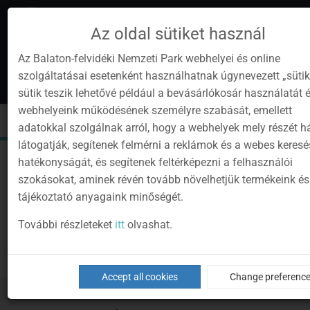
Az oldal sütiket használ
Az Balaton-felvidéki Nemzeti Park webhelyei és online
szolgáltatásai esetenként használhatnak úgynevezett „sütik
en
1
sütik teszik lehetővé például a bevásárlókosár használatát 
Instagram
Youtube
Facebook
Programok
Newsletter
webhelyeink működésének személyre szabását, emellett
page
channel
pages
0
Sign
Toggle
Toggle
Kere
adatokkal szolgálnak arról, hogy a webhelyek mely részét 
in
navigation
cart
látogatják, segítenek felmérni a reklámok és a webes keres
hatékonyságát, és segítenek feltérképezni a felhasználói
szokásokat, aminek révén tovább növelhetjük termékeink és
tájékoztató anyagaink minőségét.
További részleteket
itt
olvashat.
Accept all cookies
Change preferenc