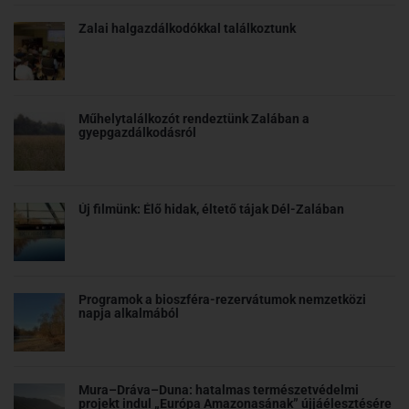
Zalai halgazdálkodókkal találkoztunk
Műhelytalálkozót rendeztünk Zalában a
gyepgazdálkodásról
Új filmünk: Élő hidak, éltető tájak Dél-Zalában
Programok a bioszféra-rezervátumok nemzetközi
napja alkalmából
Mura–Dráva–Duna: hatalmas természetvédelmi
projekt indul „Európa Amazonasának” újjáélesztésére