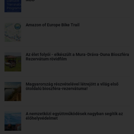
Amazon of Europe Bike Trail
Az élet folyói - elkészült a Mura-Dráva-Duna Bioszféra
Rezervátum rövidfilm
Magyarország részvételével létrejött a világ első
ötoldalú bioszféra-rezervátuma!
A nemzetközi együttműködések nagyban segítik az
élőhelyvédelmet