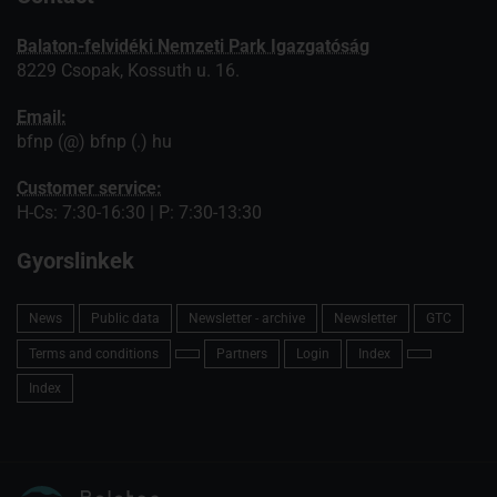
Balaton-felvidéki Nemzeti Park Igazgatóság
8229 Csopak, Kossuth u. 16.
Email:
bfnp (@) bfnp (.) hu
Customer service:
H-Cs: 7:30-16:30 | P: 7:30-13:30
Gyorslinkek
News
Public data
Newsletter - archive
Newsletter
GTC
Terms and conditions
Partners
Login
Index
Index