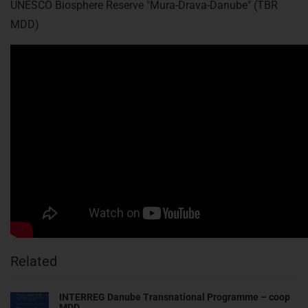
UNESCO Biosphere Reserve "Mura-Drava-Danube" (TBR
MDD)
Related
INTERREG Danube Transnational Programme – coop
MDD