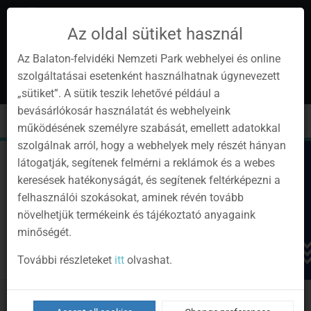
Az oldal sütiket használ
Az Balaton-felvidéki Nemzeti Park webhelyei és online
szolgáltatásai esetenként használhatnak úgynevezett
en
1
„sütiket”. A sütik teszik lehetővé például a
Instagram
Youtube
Facebook
Programok
Newsletter
bevásárlókosár használatát és webhelyeink
page
channel
pages
0
Sign
Toggle
Toggle
Kere
működésének személyre szabását, emellett adatokkal
in
navigation
cart
szolgálnak arról, hogy a webhelyek mely részét hányan
látogatják, segítenek felmérni a reklámok és a webes
keresések hatékonyságát, és segítenek feltérképezni a
felhasználói szokásokat, aminek révén tovább
növelhetjük termékeink és tájékoztató anyagaink
minőségét.
További részleteket
itt
olvashat.