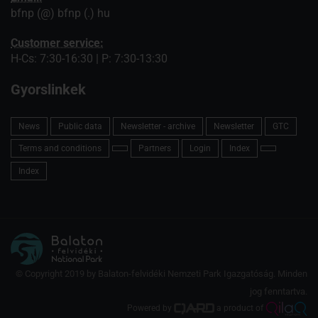
bfnp (@) bfnp (.) hu
Customer service:
H-Cs: 7:30-16:30 | P: 7:30-13:30
Gyorslinkek
News
Public data
Newsletter - archive
Newsletter
GTC
Terms and conditions
Partners
Login
Index
Index
© Copyright 2019 by Balaton-felvidéki Nemzeti Park Igazgatóság. Minden
jog fenntartva.
Powered by
a product of