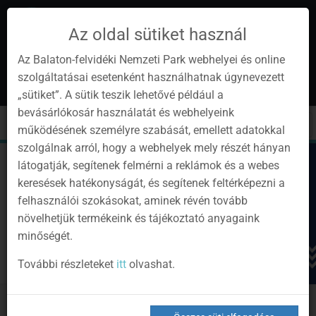
Az oldal sütiket használ
Az Balaton-felvidéki Nemzeti Park webhelyei és online
szolgáltatásai esetenként használhatnak úgynevezett
hu
1
„sütiket”. A sütik teszik lehetővé például a
Instagram
Youtube
Facebook
Programok
Hírlevél
bevásárlókosár használatát és webhelyeink
oldalunk
csatorna
oldalaink
0
Bejelentkezés
Toggle
Toggle
Kere
működésének személyre szabását, emellett adatokkal
navigation
cart
szolgálnak arról, hogy a webhelyek mely részét hányan
látogatják, segítenek felmérni a reklámok és a webes
keresések hatékonyságát, és segítenek feltérképezni a
felhasználói szokásokat, aminek révén tovább
növelhetjük termékeink és tájékoztató anyagaink
minőségét.
További részleteket
itt
olvashat.