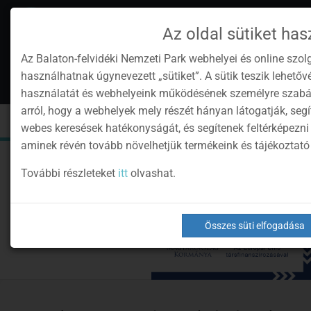
Az oldal sütiket has
Az Balaton-felvidéki Nemzeti Park webhelyei és online szol
használhatnak úgynevezett „sütiket”. A sütik teszik lehető
hu
1
használatát és webhelyeink működésének személyre szabás
Instagram
Youtube
Facebook
Programok
Hírlevél
arról, hogy a webhelyek mely részét hányan látogatják, seg
oldalunk
csatorna
oldalaink
0
Bejelentkezés
Toggle
Toggle
Kere
webes keresések hatékonyságát, és segítenek feltérképezni
navigation
cart
aminek révén tovább növelhetjük termékeink és tájékoztat
További részleteket
itt
olvashat.
Összes süti elfogadása