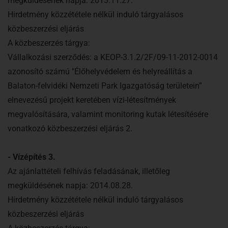
megküldésének napja: 2013.11.27.
Hirdetmény közzététele nélkül induló tárgyalásos
közbeszerzési eljárás
A közbeszerzés tárgya:
Vállalkozási szerződés: a KEOP-3.1.2/2F/09-11-2012-0014
azonosító számú "Élőhelyvédelem és helyreállítás a
Balaton-felvidéki Nemzeti Park Igazgatóság területein”
elnevezésű projekt keretében vízi-létesítmények
megvalósítására, valamint monitoring kutak létesítésére
vonatkozó közbeszerzési eljárás 2.
- Vízépítés 3.
Az ajánlattételi felhívás feladásának, illetőleg
megküldésének napja: 2014.08.28.
Hirdetmény közzététele nélkül induló tárgyalásos
közbeszerzési eljárás