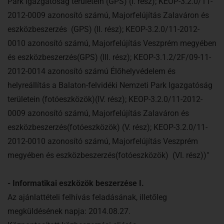
Park Igazgatóság területein (GPS) (I. rész); KEOP-3.2.0/11-
2012-0009 azonosító számú, Majorfelújítás Zalaváron és
eszközbeszerzés (GPS) (II. rész); KEOP-3.2.0/11-2012-
0010 azonosító számú, Majorfelújítás Veszprém megyében
és eszközbeszerzés(GPS) (III. rész); KEOP-3.1.2/2F/09-11-
2012-0014 azonosító számú Élőhelyvédelem és
helyreállítás a Balaton-felvidéki Nemzeti Park Igazgatóság
területein (fotóeszközök)(IV. rész); KEOP-3.2.0/11-2012-
0009 azonosító számú, Majorfelújítás Zalaváron és
eszközbeszerzés(fotóeszközök) (V. rész); KEOP-3.2.0/11-
2012-0010 azonosító számú, Majorfelújítás Veszprém
megyében és eszközbeszerzés(fotóeszközök) (VI. rész))"
- Informatikai eszközök beszerzése I.
Az ajánlattételi felhívás feladásának, illetőleg
megküldésének napja: 2014.08.27.