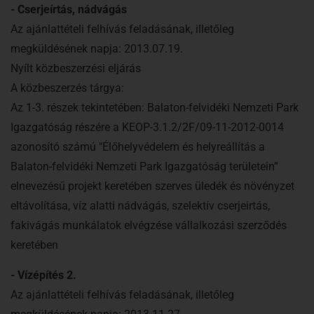
- Cserjeírtás, nádvágás
Az ajánlattételi felhívás feladásának, illetőleg
megküldésének napja: 2013.07.19.
Nyílt közbeszerzési eljárás
A közbeszerzés tárgya:
Az 1-3. részek tekintetében: Balaton-felvidéki Nemzeti Park
Igazgatóság részére a KEOP-3.1.2/2F/09-11-2012-0014
azonosító számú "Élőhelyvédelem és helyreállítás a
Balaton-felvidéki Nemzeti Park Igazgatóság területein”
elnevezésű projekt keretében szerves üledék és növényzet
eltávolítása, víz alatti nádvágás, szelektív cserjeirtás,
fakivágás munkálatok elvégzése vállalkozási szerződés
keretében
- Vízépítés 2.
Az ajánlattételi felhívás feladásának, illetőleg