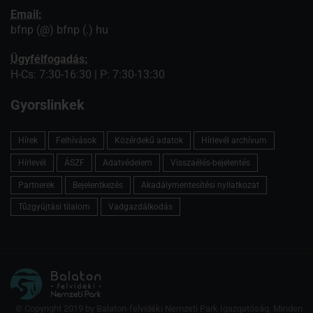
Email:
bfnp (@) bfnp (.) hu
Ügyfélfogadás:
H-Cs: 7:30-16:30 | P: 7:30-13:30
Gyorslinkek
Hírek
Felhívások
Közérdekű adatok
Hírlevél archívum
Hírlevél
ÁSZF
Adatvédelem
Visszaélés-bejelentés
Partnerek
Bejelentkezés
Akadálymentesítési nyilatkozat
Tűzgyújtási tilalom
Vadgazdálkodás
© Copyright 2019 by Balaton-felvidéki Nemzeti Park Igazgatóság. Minden