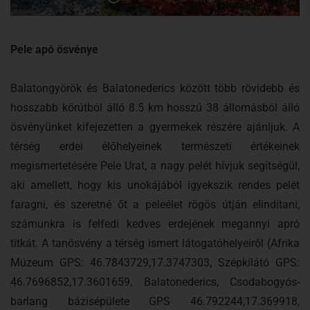
Pele apó ösvénye
Balatongyörök és Balatonederics között több rövidebb és
hosszabb körútból álló 8.5 km hosszú 38 állomásból álló
ösvényünket kifejezetten a gyermekek részére ajánljuk. A
térség erdei élőhelyeinek természeti értékeinek
megismertetésére Pele Urat, a nagy pelét hívjuk segítségül,
aki amellett, hogy kis unokájából igyekszik rendes pelét
faragni, és szeretné őt a peleélet rögös útján elindítani,
számunkra is felfedi kedves erdejének megannyi apró
titkát. A tanösvény a térség ismert látogatóhelyeiről (Afrika
Múzeum GPS: 46.7843729,17.3747303, Szépkilátó GPS:
46.7696852,17.3601659, Balatonederics, Csodabogyós-
barlang bázisépülete GPS 46.792244,17.369918,