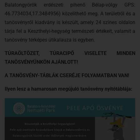
Balatongyörök erdészeti pihenő Bélap-völgy GPS:
46.7734034,17.3484956) közelíthető meg. A területről és a
tanösvényről kiadvány is készült, amely 24 színes oldalon
tárja fel a Keszthelyi-hegység természeti értékeit, valamit a
tanösvény térképes útikalauza is egyben.
TÚRAÖLTÖZET, TÚRACIPŐ VISELETE MINDEN
TANÖSVÉNYÜNKÖN AJÁNLOTT!
A TANÖSVÉNY-TÁBLÁK CSERÉJE FOLYAMATBAN VAN!
Ilyen lesz a hamarosan megújuló tanösvény nyitótáblája: