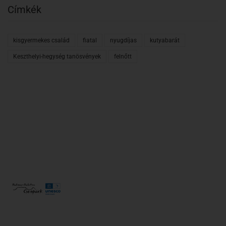
Címkék
kisgyermekes család
fiatal
nyugdíjas
kutyabarát
Keszthelyi-hegység tanösvények
felnőtt