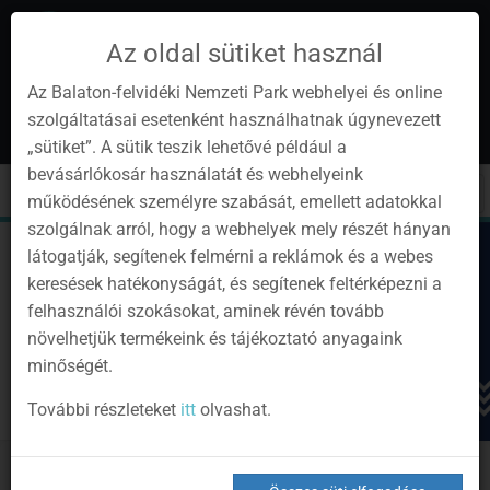
Az oldal sütiket használ
Az Balaton-felvidéki Nemzeti Park webhelyei és online
szolgáltatásai esetenként használhatnak úgynevezett
hu
1
„sütiket”. A sütik teszik lehetővé például a
Instagram
Youtube
Facebook
Programok
Hírlevél
bevásárlókosár használatát és webhelyeink
oldalunk
csatorna
oldalaink
0
Bejelentkezés
Toggle
Toggle
Kere
működésének személyre szabását, emellett adatokkal
navigation
cart
szolgálnak arról, hogy a webhelyek mely részét hányan
látogatják, segítenek felmérni a reklámok és a webes
keresések hatékonyságát, és segítenek feltérképezni a
felhasználói szokásokat, aminek révén tovább
növelhetjük termékeink és tájékoztató anyagaink
minőségét.
További részleteket
itt
olvashat.