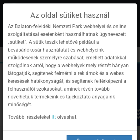
Az oldal sütiket használ
Az Balaton-felvidéki Nemzeti Park webhelyei és online
szolgáltatásai esetenként használhatnak úgynevezett
hu
1
„sütiket”. A sütik teszik lehetővé például a
Instagram
Youtube
Facebook
Programok
Hírlevél
bevásárlókosár használatát és webhelyeink
oldalunk
csatorna
oldalaink
0
Bejelentkezés
Toggle
Toggle
Kere
működésének személyre szabását, emellett adatokkal
navigation
cart
szolgálnak arról, hogy a webhelyek mely részét hányan
látogatják, segítenek felmérni a reklámok és a webes
keresések hatékonyságát, és segítenek feltérképezni a
felhasználói szokásokat, aminek révén tovább
növelhetjük termékeink és tájékoztató anyagaink
minőségét.
További részleteket
itt
olvashat.