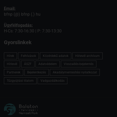
Email:
bfnp (@) bfnp (.) hu
Ügyfélfogadás:
H-Cs: 7:30-16:30 | P: 7:30-13:30
Gyorslinkek
Hírek
Felhívások
Közérdekű adatok
Hírlevél archívum
Hírlevél
ÁSZF
Adatvédelem
Visszaélés-bejelentés
Partnerek
Bejelentkezés
Akadálymentesítési nyilatkozat
Tűzgyújtási tilalom
Vadgazdálkodás