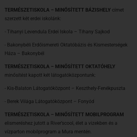
TERMÉSZETISKOLA – MINŐSÍTETT BÁZISHELY
címet
szerzett két erdei iskolánk:
- Tihanyi Levendula Erdei Iskola – Tihany Sajkod
- Bakonybéli Erdőismereti Oktatóbázis és Kismesterségek
Háza – Bakonybél
TERMÉSZETISKOLA – MINŐSÍTETT OKTATÓHELY
minősítést kapott két látogatóközpontunk:
- Kis-Balaton Látogatóközpont – Keszthely-Fenékpuszta
- Berek Világa Látogatóközpont – Fonyód
TERMÉSZETISKOLA – MINŐSÍTETT MOBILPROGRAM
elismeréshez jutott a River’scool, élet a vizekben és a
vízparton mobilprogram a Mura mentén.