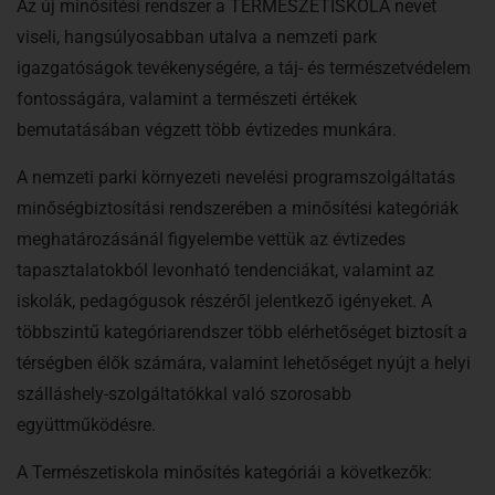
Az új minősítési rendszer a TERMÉSZETISKOLA nevet
viseli, hangsúlyosabban utalva a nemzeti park
igazgatóságok tevékenységére, a táj- és természetvédelem
fontosságára, valamint a természeti értékek
bemutatásában végzett több évtizedes munkára.
A nemzeti parki környezeti nevelési programszolgáltatás
minőségbiztosítási rendszerében a minősítési kategóriák
meghatározásánál figyelembe vettük az évtizedes
tapasztalatokból levonható tendenciákat, valamint az
iskolák, pedagógusok részéről jelentkező igényeket. A
többszintű kategóriarendszer több elérhetőséget biztosít a
térségben élők számára, valamint lehetőséget nyújt a helyi
szálláshely-szolgáltatókkal való szorosabb
együttműködésre.
A Természetiskola minősítés kategóriái a következők: