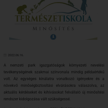
2022.06.16.
A nemzeti park igazgatóságok környezeti nevelési
tevékenységének szakmai színvonala mindig példaértékű
volt. Az egységes kínálatra vonatkozó igényekre és a
növekvő minőségbiztosítási elvárásokra válaszolva, az
aktuális kérdéseket és kihívásokat felvállaló új minősítési
rendszer kidolgozása vált szükségessé.