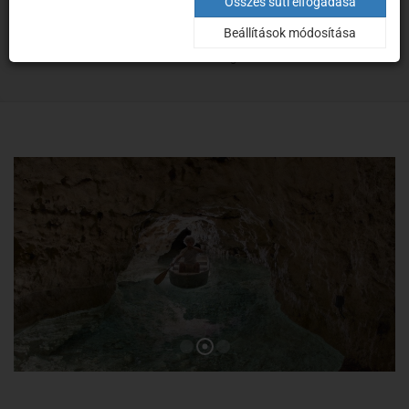
A barlangról
Összes süti elfogadása
Beállítások módosítása
Kezdőoldal
A barlangról