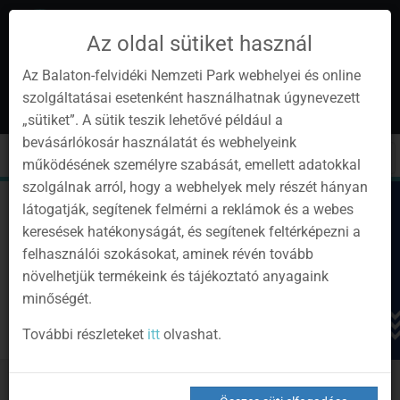
Az oldal sütiket használ
Az Balaton-felvidéki Nemzeti Park webhelyei és online
szolgáltatásai esetenként használhatnak úgynevezett
hu
1
„sütiket”. A sütik teszik lehetővé például a
Instagram
Youtube
Facebook
Programok
Hírlevél
bevásárlókosár használatát és webhelyeink
oldalunk
csatorna
oldalaink
0
Bejelentkezés
Toggle
Toggle
Kere
működésének személyre szabását, emellett adatokkal
navigation
cart
szolgálnak arról, hogy a webhelyek mely részét hányan
látogatják, segítenek felmérni a reklámok és a webes
keresések hatékonyságát, és segítenek feltérképezni a
felhasználói szokásokat, aminek révén tovább
növelhetjük termékeink és tájékoztató anyagaink
minőségét.
További részleteket
itt
olvashat.