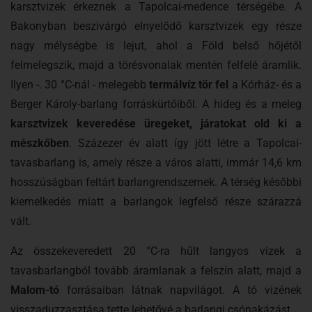
karsztvizek érkeznek a Tapolcai-medence térségébe. A
Bakonyban beszivárgó elnyelődő karsztvizek egy része
nagy mélységbe is lejut, ahol a Föld belső hőjétől
felmelegszik, majd a törésvonalak mentén felfelé áramlik.
Ilyen -. 30 °C-nál - melegebb
termálvíz tör fel
a Kórház- és a
Berger Károly-barlang forráskürtőiből. A hideg és a meleg
karsztvizek keveredése üregeket, járatokat old ki a
mészkőben
. Százezer év alatt így jött létre a Tapolcai-
tavasbarlang is, amely része a város alatti, immár 14,6 km
hosszúságban feltárt barlangrendszernek. A térség későbbi
kiemelkedés miatt a barlangok legfelső része szárazzá
vált.
Az összekeveredett 20 °C-ra hűlt langyos vizek a
tavasbarlangból tovább áramlanak a felszín alatt, majd a
Malom-tó
forrásaiban látnak napvilágot. A tó vizének
visszaduzzasztása tette lehetővé a barlangi csónakázást..