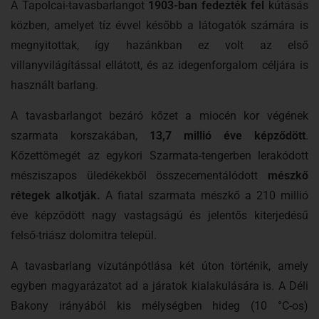
A Tapolcai-tavasbarlangot
1903-ban fedezték fel
kútásás
közben, amelyet tíz évvel később a látogatók számára is
megnyitottak, így hazánkban ez volt az első
villanyvilágítással ellátott, és az idegenforgalom céljára is
használt barlang.
A tavasbarlangot bezáró kőzet a miocén kor végének
szarmata korszakában,
13,7 millió éve képződött
.
Kőzettömegét az egykori Szarmata-tengerben lerakódott
mésziszapos üledékekből összecementálódott
mészkő
rétegek alkotják.
A fiatal szarmata mészkő a 210 millió
éve képződött nagy vastagságú és jelentős kiterjedésű
felső-triász dolomitra települ.
A tavasbarlang vízutánpótlása két úton történik, amely
egyben magyarázatot ad a járatok kialakulására is. A Déli
Bakony irányából kis mélységben hideg (10 °C-os)