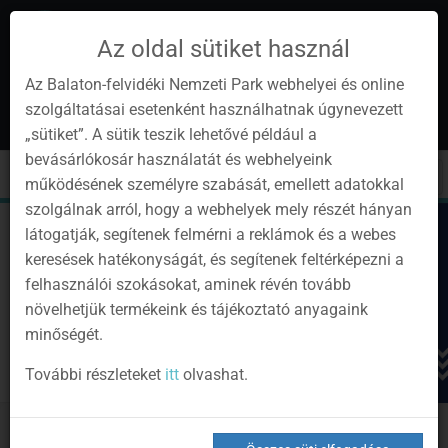
Az oldal sütiket használ
Az Balaton-felvidéki Nemzeti Park webhelyei és online
szolgáltatásai esetenként használhatnak úgynevezett
hu
1
„sütiket”. A sütik teszik lehetővé például a
Instagram
Youtube
Facebook
Programok
Hírlevél
bevásárlókosár használatát és webhelyeink
oldalunk
csatorna
oldalaink
0
Bejelentkezés
Toggle
Toggle
Kere
működésének személyre szabását, emellett adatokkal
navigation
cart
szolgálnak arról, hogy a webhelyek mely részét hányan
látogatják, segítenek felmérni a reklámok és a webes
keresések hatékonyságát, és segítenek feltérképezni a
felhasználói szokásokat, aminek révén tovább
növelhetjük termékeink és tájékoztató anyagaink
minőségét.
További részleteket
itt
olvashat.