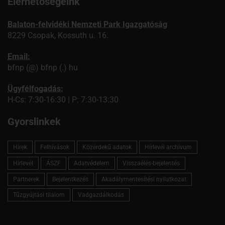
Elérhetőségeink
Balaton-felvidéki Nemzeti Park Igazgatóság
8229 Csopak, Kossuth u. 16.
Email:
bfnp (@) bfnp (.) hu
Ügyfélfogadás:
H-Cs: 7:30-16:30 | P: 7:30-13:30
Gyorslinkek
Hírek
Felhívások
Közérdekű adatok
Hírlevél archívum
Hírlevél
ÁSZF
Adatvédelem
Visszaélés-bejelentés
Partnerek
Bejelentkezés
Akadálymentesítési nyilatkozat
Tűzgyújtási tilalom
Vadgazdálkodás