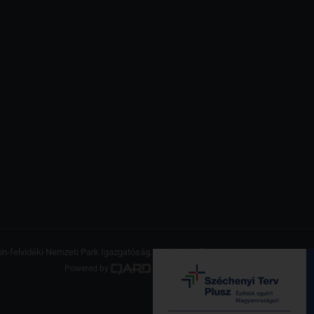
on-felvidéki Nemzeti Park Igazgatóság. Minden jog fenntartva.
Powered by
a product of