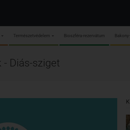
s
Természetvédelem
Bioszféra-rezervátum
Bakony
- Diás-sziget
K