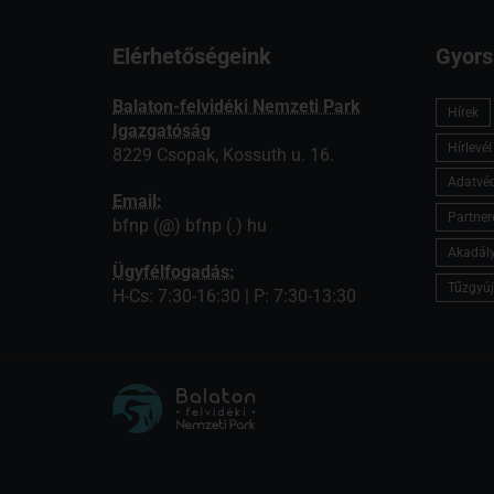
Elérhetőségeink
Gyors
Balaton-felvidéki Nemzeti Park
Hírek
Igazgatóság
Hírlevé
8229 Csopak, Kossuth u. 16.
Adatvé
Email:
Partner
bfnp (@) bfnp (.) hu
Akadály
Ügyfélfogadás:
Tűzgyúj
H-Cs: 7:30-16:30 | P: 7:30-13:30