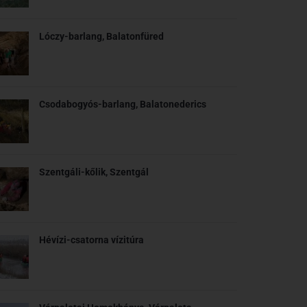
Lóczy-barlang, Balatonfüred
Csodabogyós-barlang, Balatonederics
Szentgáli-kőlik, Szentgál
Hévízi-csatorna vízitúra