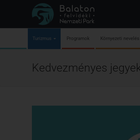
Turizmus
Programok
Környezeti nevelé
Kedvezményes jegyek 