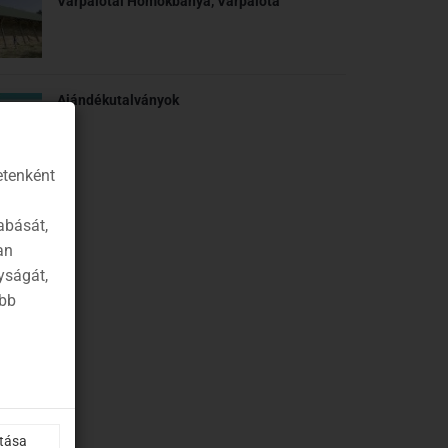
Várpalotai Homokbánya, Várpalota
Ajándékutalványok
etenként
abását,
an
yságát,
ább
ítása