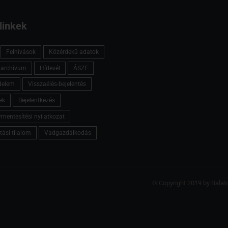
linkek
Felhívások
Közérdekű adatok
l archívum
Hírlevél
ÁSZF
delem
Visszaélés-bejelentés
ek
Bejelentkezés
mentesítési nyilatkozat
tási tilalom
Vadgazdálkodás
© Copyright 2019 by Balat