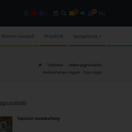
Instagram
Youtube
Facebook
Programok
Keresés
Hírlevél
1
Bejelentkezés
0
hu
oldalunk
csatorna
oldalaink
–Balaton Geopark
Projektek
Igazgatóság
Kezdőoldal
Turizmus
Online jegyvásárlás
Kedvezményes jegyek - Diás-sziget
apcsolódó
Tapolcai-tavasbarlang