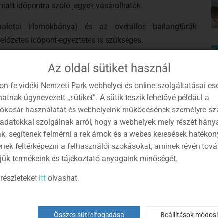
iatt időpontra szóló jegyek vásárolhatók.
palotai Homokbánya) és az overallos barlangtúrák
előzetes időpont-egyeztetés is szükséges.
mentuma az oldal alján, vagy
IDE
kattintva elérhető.
Az oldal sütiket használ
kség: online vásárlásra alkalmas bankkártya (beállított
on-felvidéki Nemzeti Park webhelyei és online szolgáltatásai es
tonsági kód (sms-kód) leolvasásához (a bankkártyánál
atnak úgynevezett „sütiket”. A sütik teszik lehetővé például a
Vásárlási Kártyakód), név, e-mail cím, jelszó a bfnp.hu
lókosár használatát és webhelyeink működésének személyre sz
 adatokkal szolgálnak arról, hogy a webhelyek mely részét hány
 cím, adószám (ha van).
ák, segítenek felmérni a reklámok és a webes keresések hatékon
elő időpontra szóló és megfelelő darabszámú jegy került-e a
enek feltérképezni a felhasználói szokásokat, aminek révén tov
jük termékeink és tájékoztató anyagaink minőségét.
részleteket
itt
olvashat.
 vásárlására is lehetőség van, ezek a bemutatóhelyek és
ttintva érhető el.
Összes süti elfogadása
Beállítások módos