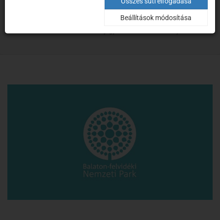
Tanösvények
Összes süti elfogadása
Beállítások módosítása
Kezdőoldal
Turizmus
Online jegyvásárlás
Tanösvények