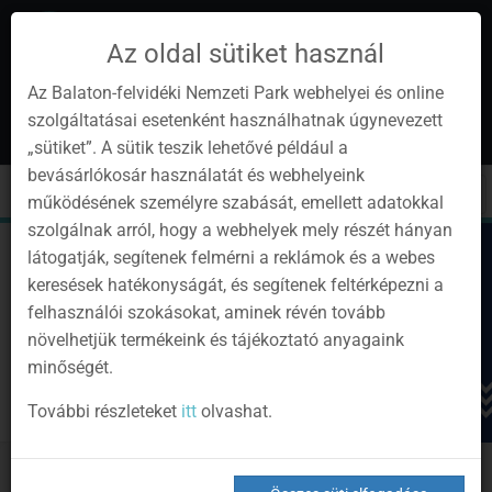
Az oldal sütiket használ
Az Balaton-felvidéki Nemzeti Park webhelyei és online
szolgáltatásai esetenként használhatnak úgynevezett
hu
1
„sütiket”. A sütik teszik lehetővé például a
Instagram
Youtube
Facebook
Programok
Hírlevél
bevásárlókosár használatát és webhelyeink
oldalunk
csatorna
oldalaink
0
Bejelentkezés
Toggle
Toggle
Kere
működésének személyre szabását, emellett adatokkal
navigation
cart
szolgálnak arról, hogy a webhelyek mely részét hányan
látogatják, segítenek felmérni a reklámok és a webes
keresések hatékonyságát, és segítenek feltérképezni a
felhasználói szokásokat, aminek révén tovább
növelhetjük termékeink és tájékoztató anyagaink
minőségét.
További részleteket
itt
olvashat.