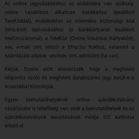
Az online jegyvásárláshoz az alábbiakra van szükség:
online vásárlásra alkalmas bankkártya (beállított
TeleKóddal), mobiltelefon az internetes biztonsági kód
(sms-kód) leolvasásához (a bankkártyánál beállított
telefonszámmal), a TeleKód (Online Vásárlási Kártyakód),
név, e-mail cím, jelszó a bfnp.hu fiókhoz, valamint a
számlázási adatok: vevőnév, cím, adószám (ha van).
Kérjük, fizetés előtt ellenőrizzék, hogy a megfelelő
időpontra szóló és megfelelő darabszámú jegy került-e a
kosarukba! Köszönjük.
Egyes bemutatóhelyeknél online ajándékutalvány
vásárlására is lehetőség van, ezek a bemutatóhelyek és az
ajándékutalványok beváltásának módja
IDE
kattintva
érhető el.