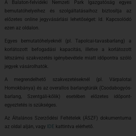
A Balaton-felvidéki Nemzeti Park Igazgatóság egyes
bemutatóhelyeihez és szolgáltatásaihoz biztosítja az
előzetes online jegyvásárlási lehetőséget: ld. Kapcsolódó
ezen az oldalon.
Egyes bemutatóhelyeknél (pl. Tapolcai-tavasbarlang) a
korlátozott befogadási kapacitás, illetve a korlátozott
létszámú szakvezetés igénybevétele miatt időpontra szóló
jegyek vásárolhatók.
A megrendelhető szakvezetéseknél (pl. Várpalotai
Homokbánya) és az overallos barlangtúrák (Csodabogyós-
barlang, Szentgáli-kőlik) esetében előzetes időpont-
egyeztetés is szükséges.
Az Általános Szerződési Feltételek (ÁSZF) dokumentuma
az oldal alján, vagy
IDE
kattintva elérhető.