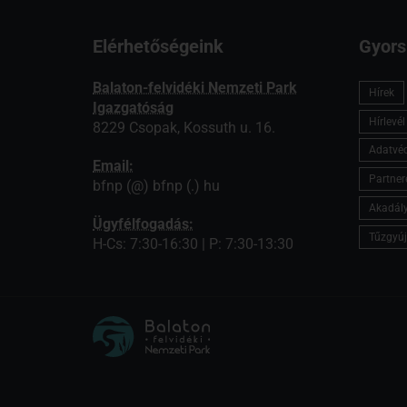
Elérhetőségeink
Gyors
Balaton-felvidéki Nemzeti Park
Hírek
Igazgatóság
Hírlevé
8229 Csopak, Kossuth u. 16.
Adatvé
Email:
Partner
bfnp (@) bfnp (.) hu
Akadály
Ügyfélfogadás:
Tűzgyúj
H-Cs: 7:30-16:30 | P: 7:30-13:30