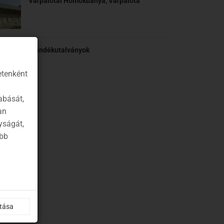
Várpalotai Homokbánya, Várpalota
Ajándékutalványok
etenként
abását,
an
yságát,
ább
ítása