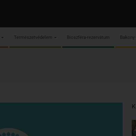
s
Természetvédelem
Bioszféra-rezervátum
Bakony
K