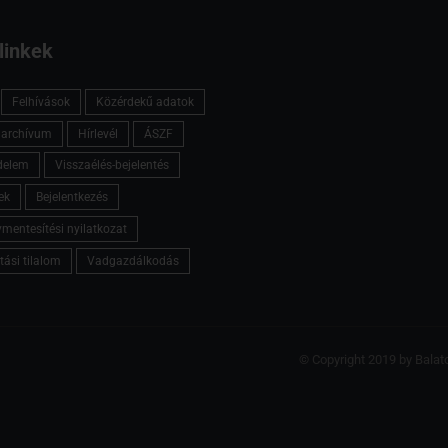
linkek
Felhívások
Közérdekű adatok
l archívum
Hírlevél
ÁSZF
delem
Visszaélés-bejelentés
ek
Bejelentkezés
mentesítési nyilatkozat
tási tilalom
Vadgazdálkodás
© Copyright 2019 by Balat