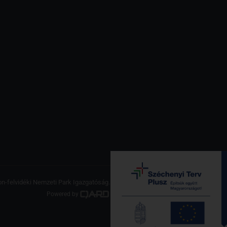
on-felvidéki Nemzeti Park Igazgatóság. Minden jog fenntartva.
Powered by
a product of