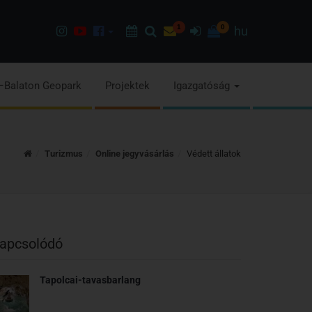
Instagram
Youtube
Facebook
Programok
Keresés
Hírlevél
1
Bejelentkezés
0
hu
oldalunk
csatorna
oldalaink
–Balaton Geopark
Projektek
Igazgatóság
Kezdőoldal
Turizmus
Online jegyvásárlás
Védett állatok
apcsolódó
Tapolcai-tavasbarlang