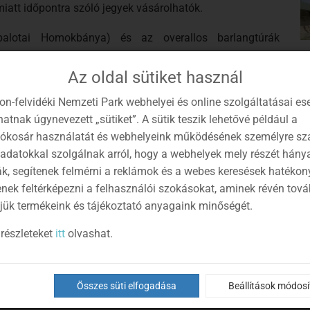
iatt időpontra szóló jegyek vásárolhatók.
palotai Homokbánya) és az overallos barlangtúrák
előzetes időpont-egyeztetés is szükséges.
Az oldal sütiket használ
mentuma az oldal alján, vagy
IDE
kattintva elérhető.
on-felvidéki Nemzeti Park webhelyei és online szolgáltatásai es
kség: online vásárlásra alkalmas bankkártya (beállított
atnak úgynevezett „sütiket”. A sütik teszik lehetővé például a
tonsági kód (sms-kód) leolvasásához (a bankkártyánál
lókosár használatát és webhelyeink működésének személyre sz
 adatokkal szolgálnak arról, hogy a webhelyek mely részét hány
Vásárlási Kártyakód), név, e-mail cím, jelszó a bfnp.hu
ák, segítenek felmérni a reklámok és a webes keresések hatékon
 cím, adószám (ha van).
enek feltérképezni a felhasználói szokásokat, aminek révén tov
elő időpontra szóló és megfelelő darabszámú jegy került-e a
jük termékeink és tájékoztató anyagaink minőségét.
részleteket
itt
olvashat.
 vásárlására is lehetőség van, ezek a bemutatóhelyek és
ttintva érhető el.
Összes süti elfogadása
Beállítások módos