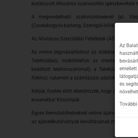
korlátozott létszámú szakvezetés igénybevétele m
A megrendelhető szakvezetéseknél (pl. Vár
(Csodabogyós-barlang, Szentgáli-kőlik) esetében 
Az Általános Szerződési Feltételek (ÁSZF) doku
Az Balat
Az online jegyvásárláshoz az alábbiakra van szü
használh
TeleKóddal), mobiltelefon az internetes biz
bevásár
emellett
beállított telefonszámmal), a TeleKód (Online 
látogatj
fiókhoz, valamint a számlázási adatok: vevőnév,
és segít
Kérjük, fizetés előtt ellenőrizzék, hogy a megfel
növelhet
kosarukba! Köszönjük.
További 
Egyes bemutatóhelyeknél online ajándékutalvány
az ajándékutalványok beváltásának módja
IDE
ka