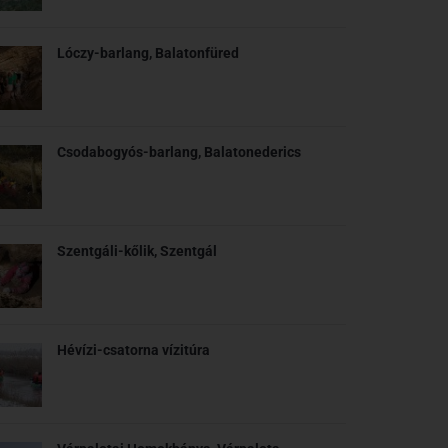
Lóczy-barlang, Balatonfüred
Csodabogyós-barlang, Balatonederics
Szentgáli-kőlik, Szentgál
Hévízi-csatorna vízitúra